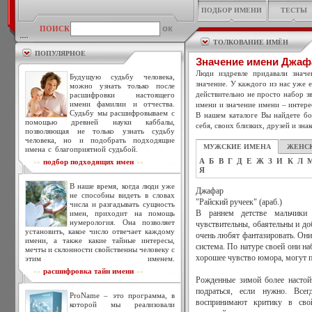
ПОДБОР ИМЕНИ
ТЕСТЫ
ПОИСК
ТОЛКОВАНИЕ ИМЁН
ПОПУЛЯРНОЕ
Значение имени Джаф
Люди издревле придавали знач
Будущую судьбу человека,
значение. У каждого из нас уже 
можно узнать только после
действительно не просто набор зв
расшифровки настоящего
имени фамилии и отчества.
имени и значение имени – интере
Судьбу мы расшифровываем с
В нашем каталоге Вы найдете бо
помощью древней науки каббалы,
себя, своих близких, друзей и зна
позволяющая не только узнать судьбу
человека, но и подобрать подходящие
МУЖСКИЕ ИМЕНА
ЖЕНС
имена с благоприятной судьбой.
А
Б
В
Г
Д
Е
Ж
З
И
К
Л
подбор подходящих имен
>>
<<
Я
В наше время, когда люди уже
Джафар
не способны видеть в словах
"Райский ручеек" (араб.)
числа и разгадывать сущность
имен, приходит на помощь
В раннем детстве мальчики
нумерология. Она позволяет
чувствительны, обаятельны и до
установить, какое число отвечает каждому
очень любят фантазировать. Они
имени, а также какие тайные интересы,
система. По натуре своей они н
мечты и склонности свойственны человеку с
хорошее чувство юмора, могут п
этим именем.
расшифровка тайн имени
>>
<<
Рожденные зимой более настой
подраться, если нужно. Все
ProName – это программа, в
воспринимают критику в сво
которой мы реализовали