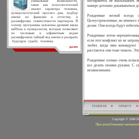
уникальные возможности,
постарайтесь не высказывать 
такие как психологический
манере дотошно докапываться до
анализ характера человека,
нумерологический прогноз дня, подбор
Рожденные весной всегда 
имени по фамилии и отчеству, и
Целеустремленные, но немного л
расшифровку совместимости партнеров. В
основу программы заложены древняя наука
делам. Они всегда будут избега
каббала и нумерология, которые позволяют
по числовым и алфавитным кодам
Рожденные летом нерешительны 
расшифровать тайный код имени и раскрыть
если этот конфликт их не затрон
будущую судьбу человека.
любят, когда ими командуют.
далее
>>
расстаются они тоже тяжело. Эт
Рожденные осенью очень вспыль
все делать своими руками. С с
независимыми.
ГЛАВНАЯ
ОРАКУЛ
Copyright © 2008-
При републикации материало