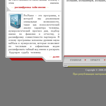
Большин, Большинцов, Больших,
этим именем.
расшифровка тайн имени
>>
<<
ProName – это программа, в
которой мы реализовали
уникальные возможности,
такие как психологический
анализ характера человека,
нумерологический прогноз дня, подбор
имени по фамилии и отчеству, и
расшифровку совместимости партнеров. В
основу программы заложены древняя наука
каббала и нумерология, которые позволяют
по числовым и алфавитным кодам
расшифровать тайный код имени и раскрыть
будущую судьбу человека.
далее
>>
ГЛАВНАЯ
ОРАКУЛ
Copyright © 2008-
При републикации материало