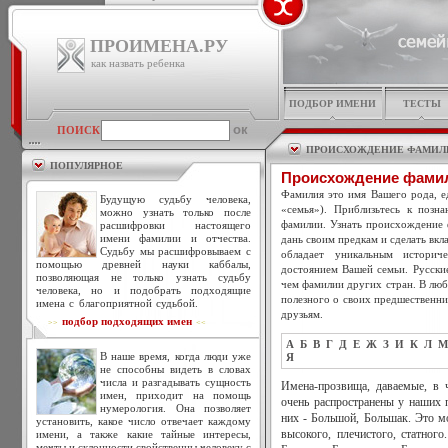
ПРОИМЕНА.РУ
как назвать ребенка
ПОДБОР ИМЕНИ
ТЕСТЫ
ПОИСК
ПРОИСХОЖДЕНИЕ ФАМИЛ
ПОПУЛЯРНОЕ
Происхождение фами
Фамилия это имя Вашего рода, ед
Будущую судьбу человека,
«семья»). Приблизьтесь к позн
можно узнать только после
фамилии. Узнать происхождение 
расшифровки настоящего
имени фамилии и отчества.
дань своим предкам и сделать вкл
Судьбу мы расшифровываем с
обладает уникальным историч
помощью древней науки каббалы,
достоянием Вашей семьи. Русски
позволяющая не только узнать судьбу
чем фамилии других стран. В люб
человека, но и подобрать подходящие
полезного о своих предшественни
имена с благоприятной судьбой.
друзьям.
подбор подходящих имен
>>
<<
А
Б
В
Г
Д
Е
Ж
З
И
К
Л
М
В наше время, когда люди уже
Я
не способны видеть в словах
числа и разгадывать сущность
Имена-прозвища, даваемые, в 
имен, приходит на помощь
очень распространены у наших 
нумерология. Она позволяет
них - Большой, Большак. Это м
установить, какое число отвечает каждому
имени, а также какие тайные интересы,
высокого, плечистого, статног
мечты и склонности свойственны человеку с