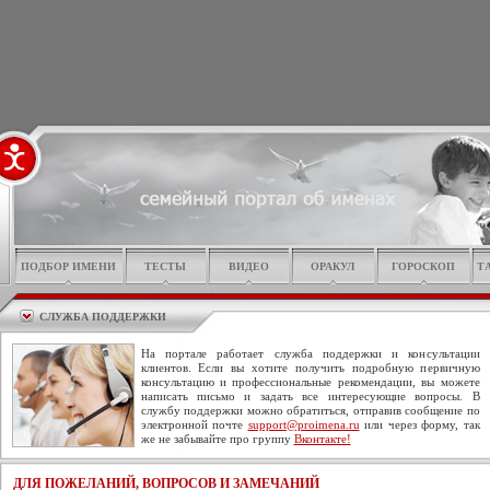
ПОДБОР ИМЕНИ
ТЕСТЫ
ВИДЕО
ОРАКУЛ
ГОРОСКОП
Т
СЛУЖБА ПОДДЕРЖКИ
На портале работает служба поддержки и консультации
клиентов. Если вы хотите получить подробную первичную
консультацию и профессиональные рекомендации, вы можете
написать письмо и задать все интересующие вопросы. В
службу поддержки можно обратиться, отправив сообщение по
электронной почте
support@proimena.ru
или через форму, так
же не забывайте про группу
Вконтакте!
ДЛЯ ПОЖЕЛАНИЙ, ВОПРОСОВ И ЗАМЕЧАНИЙ