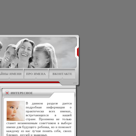
АЙНЫ ИМЕНИ
ПРО ИМЕНА
ВКОНТАКТЕ
ИНТЕРЕСНОЕ
В данном разделе дается
подробная информация о
практически всех именах,
встречающихся в нашей
стране. Проимена не только
станет незаменимым советчиком в выборе
имени для будущего ребенка, но и поможет
каждому из нас лучше понять себя, своих
близких, друзей и знакомых.