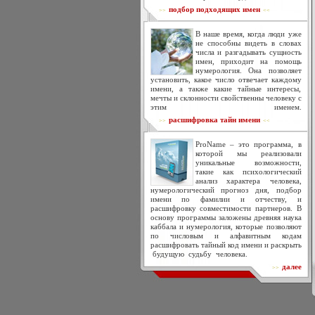
подбор подходящих имен
>>
<<
В наше время, когда люди уже
не способны видеть в словах
числа и разгадывать сущность
имен, приходит на помощь
нумерология. Она позволяет
установить, какое число отвечает каждому
имени, а также какие тайные интересы,
мечты и склонности свойственны человеку с
этим именем.
расшифровка тайн имени
>>
<<
ProName – это программа, в
которой мы реализовали
уникальные возможности,
такие как психологический
анализ характера человека,
нумерологический прогноз дня, подбор
имени по фамилии и отчеству, и
расшифровку совместимости партнеров. В
основу программы заложены древняя наука
каббала и нумерология, которые позволяют
по числовым и алфавитным кодам
расшифровать тайный код имени и раскрыть
будущую судьбу человека.
далее
>>