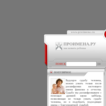
www.proimena.ru
ПРОИМЕНА.РУ
как назвать ребенка
ПОИСК
ПОПУЛЯРНОЕ
Будущую судьбу человека,
можно узнать только после
расшифровки настоящего
имени фамилии и отчества.
Судьбу мы расшифровываем с
помощью древней науки каббалы,
позволяющая не только узнать судьбу
человека, но и подобрать подходящие
имена с благоприятной судьбой.