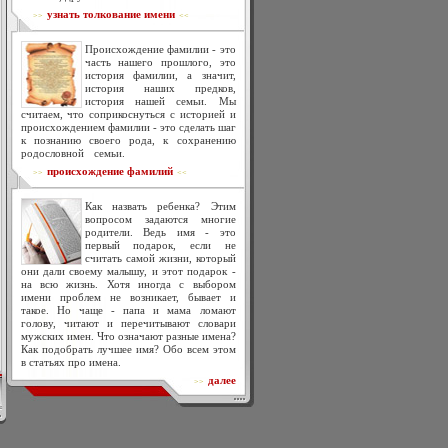
узнать толкование имени
>>
<<
Происхождение фамилии - это
часть нашего прошлого, это
история фамилии, а значит,
история наших предков,
история нашей семьи. Мы
считаем, что соприкоснуться с историей и
происхождением фамилии - это сделать шаг
к познанию своего рода, к сохранению
родословной семьи.
происхождение фамилий
>>
<<
Как назвать ребенка? Этим
вопросом задаются многие
родители. Ведь имя - это
первый подарок, если не
считать самой жизни, который
они дали своему малышу, и этот подарок -
на всю жизнь. Хотя иногда с выбором
имени проблем не возникает, бывает и
такое. Но чаще - папа и мама ломают
голову, читают и перечитывают словари
мужских имен. Что означают разные имена?
Как подобрать лучшее имя? Обо всем этом
в статьях про имена.
далее
>>