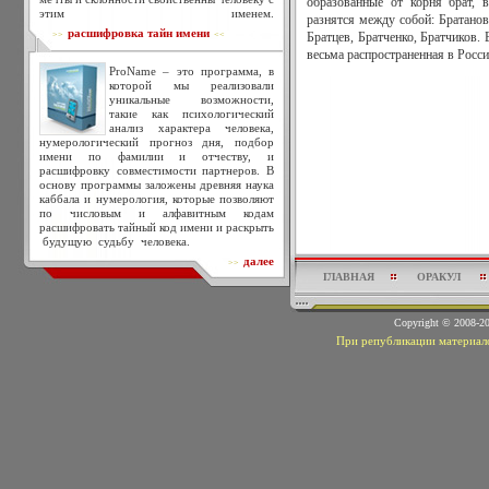
образованные от корня брат, 
этим именем.
разнятся между собой: Братанов
расшифровка тайн имени
>>
<<
Братцев, Братченко, Братчиков. 
весьма распространенная в Росси
ProName – это программа, в
которой мы реализовали
уникальные возможности,
такие как психологический
анализ характера человека,
нумерологический прогноз дня, подбор
имени по фамилии и отчеству, и
расшифровку совместимости партнеров. В
основу программы заложены древняя наука
каббала и нумерология, которые позволяют
по числовым и алфавитным кодам
расшифровать тайный код имени и раскрыть
будущую судьбу человека.
далее
>>
ГЛАВНАЯ
ОРАКУЛ
Copyright © 2008-
При републикации материало