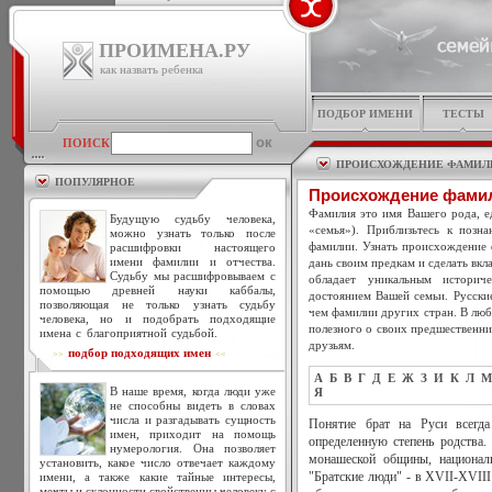
ПРОИМЕНА.РУ
как назвать ребенка
ПОДБОР ИМЕНИ
ТЕСТЫ
ПОИСК
ПРОИСХОЖДЕНИЕ ФАМИЛ
ПОПУЛЯРНОЕ
Происхождение фами
Фамилия это имя Вашего рода, ед
Будущую судьбу человека,
«семья»). Приблизьтесь к позн
можно узнать только после
фамилии. Узнать происхождение 
расшифровки настоящего
имени фамилии и отчества.
дань своим предкам и сделать вкл
Судьбу мы расшифровываем с
обладает уникальным историч
помощью древней науки каббалы,
достоянием Вашей семьи. Русски
позволяющая не только узнать судьбу
чем фамилии других стран. В люб
человека, но и подобрать подходящие
полезного о своих предшественни
имена с благоприятной судьбой.
друзьям.
подбор подходящих имен
>>
<<
А
Б
В
Г
Д
Е
Ж
З
И
К
Л
М
В наше время, когда люди уже
Я
не способны видеть в словах
числа и разгадывать сущность
Понятие брат на Руси всегд
имен, приходит на помощь
определенную степень родства. 
нумерология. Она позволяет
монашеской общины, националь
установить, какое число отвечает каждому
имени, а также какие тайные интересы,
"Братские люди" - в XVII-XVIII
мечты и склонности свойственны человеку с