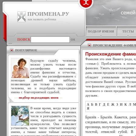
ПРОИМЕНА.РУ
как назвать ребенка
ПОДБОР ИМЕНИ
ТЕСТЫ
ПОИСК
ПРОИСХОЖДЕНИЕ ФАМИЛ
ПОПУЛЯРНОЕ
Происхождение фами
Фамилия это имя Вашего рода, ед
Будущую судьбу человека,
«семья»). Приблизьтесь к позн
можно узнать только после
фамилии. Узнать происхождение 
расшифровки настоящего
имени фамилии и отчества.
дань своим предкам и сделать вкл
Судьбу мы расшифровываем с
обладает уникальным историч
помощью древней науки каббалы,
достоянием Вашей семьи. Русски
позволяющая не только узнать судьбу
чем фамилии других стран. В люб
человека, но и подобрать подходящие
полезного о своих предшественни
имена с благоприятной судьбой.
друзьям.
подбор подходящих имен
>>
<<
А
Б
В
Г
Д
Е
Ж
З
И
К
Л
М
В наше время, когда люди уже
Я
не способны видеть в словах
числа и разгадывать сущность
Брилёв - Брылёв. Кажется, раз
имен, приходит на помощь
следовательно, и по смыслу, эт
нумерология. Она позволяет
прозвища, полученные людьми гу
установить, какое число отвечает каждому
имени, а также какие тайные интересы,
толстой, отвислой губой. В
мечты и склонности свойственны человеку с