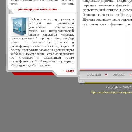
капризного упрямца: "Гляди, гу
этим именем.
первыми хозяевами фамилий 
расшифровка тайн имени
>>
<<
польского bryl пришло в бело
брянские говоры слово брыль
ProName – это программа, в
Щеголи, носившие такие головн
которой мы реализовали
превратившееся в фамилии Брыл
уникальные возможности,
такие как психологический
анализ характера человека,
нумерологический прогноз дня, подбор
имени по фамилии и отчеству, и
расшифровку совместимости партнеров. В
основу программы заложены древняя наука
каббала и нумерология, которые позволяют
по числовым и алфавитным кодам
расшифровать тайный код имени и раскрыть
будущую судьбу человека.
далее
>>
ГЛАВНАЯ
ОРАКУЛ
Copyright © 2008-
При републикации материало