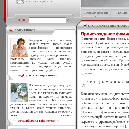
как назвать ребенка
ПОДБОР ИМЕНИ
ТЕСТЫ
ПОИСК
ПРОИСХОЖДЕНИЕ ФАМИЛ
ПОПУЛЯРНОЕ
Происхождение фами
Фамилия это имя Вашего рода, ед
Будущую судьбу человека,
«семья»). Приблизьтесь к позн
можно узнать только после
фамилии. Узнать происхождение 
расшифровки настоящего
имени фамилии и отчества.
дань своим предкам и сделать вкл
Судьбу мы расшифровываем с
обладает уникальным историч
помощью древней науки каббалы,
достоянием Вашей семьи. Русски
позволяющая не только узнать судьбу
чем фамилии других стран. В люб
человека, но и подобрать подходящие
полезного о своих предшественни
имена с благоприятной судьбой.
друзьям.
подбор подходящих имен
>>
<<
А
Б
В
Г
Д
Е
Ж
З
И
К
Л
М
В наше время, когда люди уже
Я
не способны видеть в словах
числа и разгадывать сущность
Книжная фамилия, свидетельству
имен, приходит на помощь
литературу и философию препо
нумерология. Она позволяет
неблагозвучные, на их взгляд
установить, какое число отвечает каждому
имени, а также какие тайные интересы,
интеллигентные, как сказали 
мечты и склонности свойственны человеку с
(Адонис - финикийское бож
этим именем.
воскресающей растительности.
расшифровка тайн имени
>>
<<
переводе с древнееврейского 
возникнуть и таким образом);