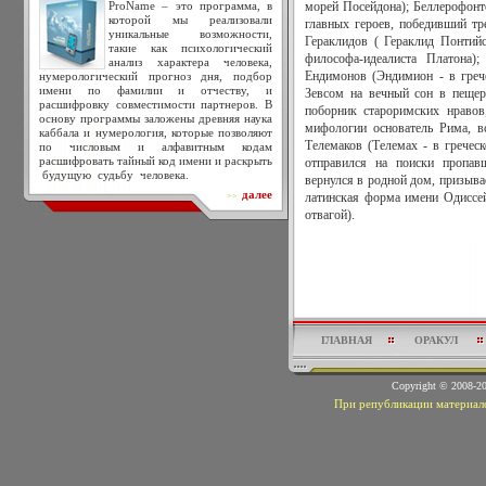
ProName – это программа, в
морей Посейдона); Беллерофонт
которой мы реализовали
главных героев, победивший тр
уникальные возможности,
Гераклидов ( Гераклид Понтийс
такие как психологический
философа-идеалиста Платона)
анализ характера человека,
нумерологический прогноз дня, подбор
Ендимонов (Эндимион - в греч
имени по фамилии и отчеству, и
Зевсом на вечный сон в пещер
расшифровку совместимости партнеров. В
поборник староримских нравов
основу программы заложены древняя наука
мифологии основатель Рима, в
каббала и нумерология, которые позволяют
Телемаков (Телемах - в грече
по числовым и алфавитным кодам
расшифровать тайный код имени и раскрыть
отправился на поиски пропавш
будущую судьбу человека.
вернулся в родной дом, призыва
далее
>>
латинская форма имени Одиссей
отвагой).
ГЛАВНАЯ
ОРАКУЛ
Copyright © 2008-
При републикации материало