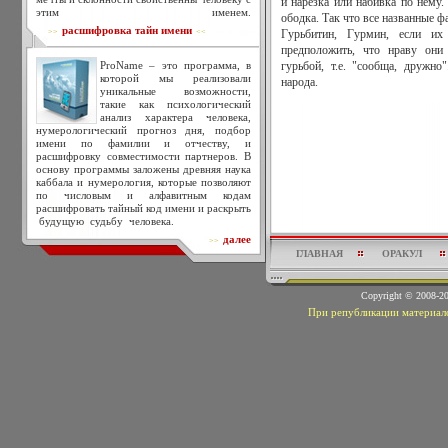
и нарезка или набивка по нему.
этим именем.
ободка. Так что все названные 
расшифровка тайн имени
>>
<<
Гурьбитин, Гурмин, если их
предположить, что нраву они
ProName – это программа, в
гурьбой, т.е. "сообща, дружно
которой мы реализовали
народа.
уникальные возможности,
такие как психологический
анализ характера человека,
нумерологический прогноз дня, подбор
имени по фамилии и отчеству, и
расшифровку совместимости партнеров. В
основу программы заложены древняя наука
каббала и нумерология, которые позволяют
по числовым и алфавитным кодам
расшифровать тайный код имени и раскрыть
будущую судьбу человека.
далее
>>
ГЛАВНАЯ
ОРАКУЛ
Copyright © 2008-
При републикации материало