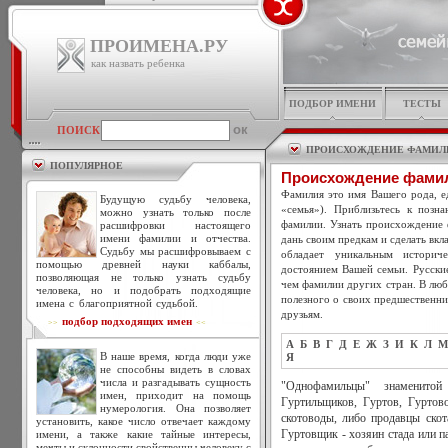
ПРОИМЕНА.РУ
как назвать ребенка
ПОДБОР ИМЕНИ
ТЕСТЫ
ПОИСК
ПРОИСХОЖДЕНИЕ ФАМИЛ
ПОПУЛЯРНОЕ
Происхождение фамил
Фамилия это имя Вашего рода, ед
Будущую судьбу человека,
«семья»). Приблизьтесь к позн
можно узнать только после
фамилии. Узнать происхождение 
расшифровки настоящего
имени фамилии и отчества.
дань своим предкам и сделать вкл
Судьбу мы расшифровываем с
обладает уникальным историч
помощью древней науки каббалы,
достоянием Вашей семьи. Русски
позволяющая не только узнать судьбу
чем фамилии других стран. В люб
человека, но и подобрать подходящие
полезного о своих предшественни
имена с благоприятной судьбой.
друзьям.
подбор подходящих имен
>>
<<
А
Б
В
Г
Д
Е
Ж
З
И
К
Л
М
В наше время, когда люди уже
Я
не способны видеть в словах
числа и разгадывать сущность
"Однофамильцы" знаменито
имен, приходит на помощь
Гуртильщиков, Гуртов, Гуртов
нумерология. Она позволяет
скотоводы, либо продавцы скот
установить, какое число отвечает каждому
имени, а также какие тайные интересы,
Гуртовщик - хозяин стада или п
мечты и склонности свойственны человеку с