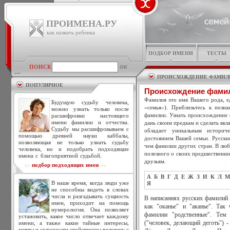
ПРОИМЕНА.РУ
как назвать ребенка
ПОДБОР ИМЕНИ
ТЕСТЫ
ПОИСК
ПРОИСХОЖДЕНИЕ ФАМИЛ
ПОПУЛЯРНОЕ
Происхождение фамил
Фамилия это имя Вашего рода, ед
Будущую судьбу человека,
«семья»). Приблизьтесь к позн
можно узнать только после
фамилии. Узнать происхождение 
расшифровки настоящего
имени фамилии и отчества.
дань своим предкам и сделать вкл
Судьбу мы расшифровываем с
обладает уникальным историч
помощью древней науки каббалы,
достоянием Вашей семьи. Русски
позволяющая не только узнать судьбу
чем фамилии других стран. В люб
человека, но и подобрать подходящие
полезного о своих предшественни
имена с благоприятной судьбой.
друзьям.
подбор подходящих имен
>>
<<
А
Б
В
Г
Д
Е
Ж
З
И
К
Л
М
В наше время, когда люди уже
Я
не способны видеть в словах
числа и разгадывать сущность
В написаниях русских фамилий в
имен, приходит на помощь
как "оканье" и "аканье". Так
нумерология. Она позволяет
фамилии "родственные". Тем 
установить, какое число отвечает каждому
имени, а также какие тайные интересы,
("человек, делающий деготь") 
мечты и склонности свойственны человеку с