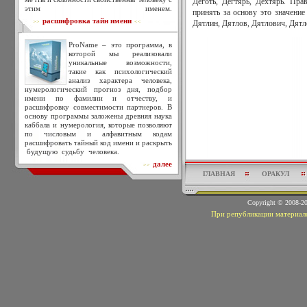
Дёготь, Дегтярь, Дехтярь. Пра
этим именем.
принять за основу это значение
расшифровка тайн имени
>>
<<
Дятлин, Дятлов, Дятлович, Дятл
ProName – это программа, в
которой мы реализовали
уникальные возможности,
такие как психологический
анализ характера человека,
нумерологический прогноз дня, подбор
имени по фамилии и отчеству, и
расшифровку совместимости партнеров. В
основу программы заложены древняя наука
каббала и нумерология, которые позволяют
по числовым и алфавитным кодам
расшифровать тайный код имени и раскрыть
будущую судьбу человека.
далее
>>
ГЛАВНАЯ
ОРАКУЛ
Copyright © 2008-
При републикации материало