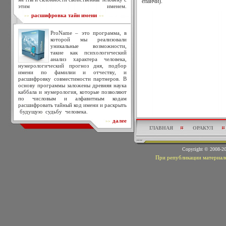
епанчи).
этим именем.
расшифровка тайн имени
>>
<<
ProName – это программа, в
которой мы реализовали
уникальные возможности,
такие как психологический
анализ характера человека,
нумерологический прогноз дня, подбор
имени по фамилии и отчеству, и
расшифровку совместимости партнеров. В
основу программы заложены древняя наука
каббала и нумерология, которые позволяют
по числовым и алфавитным кодам
расшифровать тайный код имени и раскрыть
будущую судьбу человека.
далее
>>
ГЛАВНАЯ
ОРАКУЛ
Copyright © 2008-
При републикации материало