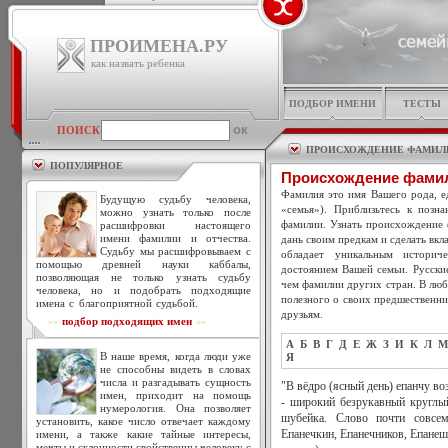
ПРОИМЕНА.РУ
как назвать ребенка
ПОДБОР ИМЕНИ
ТЕСТЫ
ПОИСК
ПРОИСХОЖДЕНИЕ ФАМИЛ
ПОПУЛЯРНОЕ
Происхождение фами
Фамилия это имя Вашего рода, ед
Будущую судьбу человека,
«семья»). Приблизьтесь к позн
можно узнать только после
фамилии. Узнать происхождение 
расшифровки настоящего
имени фамилии и отчества.
дань своим предкам и сделать вкл
Судьбу мы расшифровываем с
обладает уникальным историч
помощью древней науки каббалы,
достоянием Вашей семьи. Русски
позволяющая не только узнать судьбу
чем фамилии других стран. В люб
человека, но и подобрать подходящие
полезного о своих предшественни
имена с благоприятной судьбой.
друзьям.
подбор подходящих имен
>>
<<
А
Б
В
Г
Д
Е
Ж
З
И
К
Л
М
В наше время, когда люди уже
Я
не способны видеть в словах
числа и разгадывать сущность
"В вёдро (ясный день) епанчу воз
имен, приходит на помощь
- широкий безрукавный круглый
нумерология. Она позволяет
шубейка. Слово почти совсе
установить, какое число отвечает каждому
имени, а также какие тайные интересы,
Епанечкин, Епанечников, Епанеш
мечты и склонности свойственны человеку с