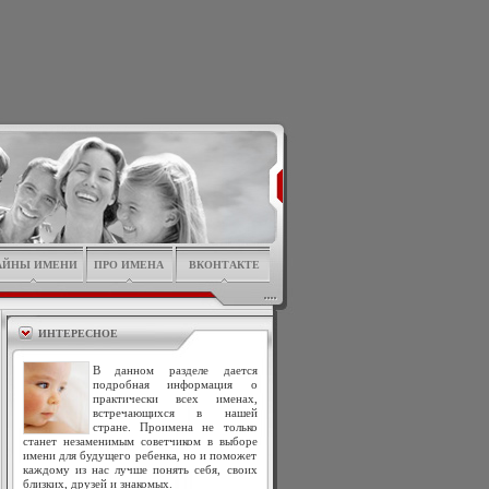
АЙНЫ ИМЕНИ
ПРО ИМЕНА
ВКОНТАКТЕ
ИНТЕРЕСНОЕ
В данном разделе дается
подробная информация о
практически всех именах,
встречающихся в нашей
стране. Проимена не только
станет незаменимым советчиком в выборе
имени для будущего ребенка, но и поможет
каждому из нас лучше понять себя, своих
близких, друзей и знакомых.