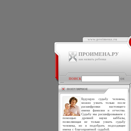
www.proimena.ru
ПРОИМЕНА.РУ
как назвать ребенка
ПОИСК
ПОПУЛЯРНОЕ
Будущую судьбу человека,
можно узнать только после
расшифровки настоящего
имени фамилии и отчества.
Судьбу мы расшифровываем с
помощью древней науки каббалы,
позволяющая не только узнать судьбу
человека, но и подобрать подходящие
имена с благоприятной судьбой.