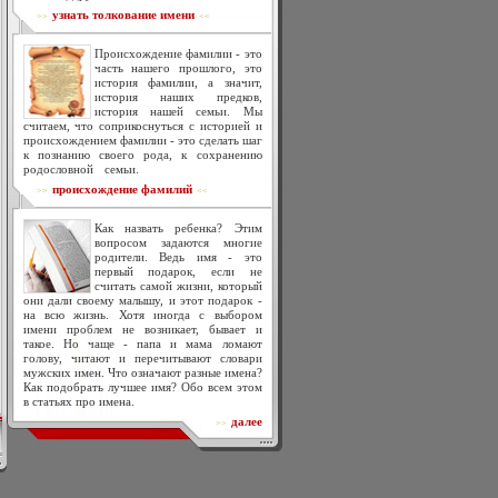
узнать толкование имени
>>
<<
Происхождение фамилии - это
часть нашего прошлого, это
история фамилии, а значит,
история наших предков,
история нашей семьи. Мы
считаем, что соприкоснуться с историей и
происхождением фамилии - это сделать шаг
к познанию своего рода, к сохранению
родословной семьи.
происхождение фамилий
>>
<<
Как назвать ребенка? Этим
вопросом задаются многие
родители. Ведь имя - это
первый подарок, если не
считать самой жизни, который
они дали своему малышу, и этот подарок -
на всю жизнь. Хотя иногда с выбором
имени проблем не возникает, бывает и
такое. Но чаще - папа и мама ломают
голову, читают и перечитывают словари
мужских имен. Что означают разные имена?
Как подобрать лучшее имя? Обо всем этом
в статьях про имена.
далее
>>