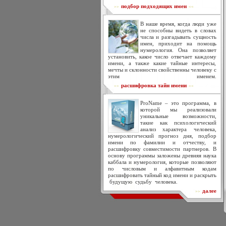
подбор подходящих имен
>>
<<
В наше время, когда люди уже
не способны видеть в словах
числа и разгадывать сущность
имен, приходит на помощь
нумерология. Она позволяет
установить, какое число отвечает каждому
имени, а также какие тайные интересы,
мечты и склонности свойственны человеку с
этим именем.
расшифровка тайн имени
>>
<<
ProName – это программа, в
которой мы реализовали
уникальные возможности,
такие как психологический
анализ характера человека,
нумерологический прогноз дня, подбор
имени по фамилии и отчеству, и
расшифровку совместимости партнеров. В
основу программы заложены древняя наука
каббала и нумерология, которые позволяют
по числовым и алфавитным кодам
расшифровать тайный код имени и раскрыть
будущую судьбу человека.
далее
>>