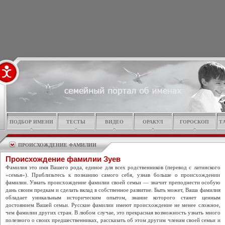
ПОДБОР ИМЕНИ
ТЕСТЫ
ВИДЕО
ОРАКУЛ
ГОРОСКОП
Т
ПРОИСХОЖДЕНИЕ ФАМИЛИИ
Происхождение фамилии Зуев
Фамилия это имя Вашего рода, единое для всех родственников (перевод с латинского
«семья»). Приблизьтесь к познанию самого себя, узнав больше о происхождении
фамилии. Узнать происхождение фамилии своей семьи — значит преподнести особую
дань своим предкам и сделать вклад в собственное развитие. Быть может, Ваша фамилия
обладает уникальным историческим опытом, знание которого станет ценным
достоянием Вашей семьи. Русские фамилии имеют происхождение не менее сложное,
чем фамилии других стран. В любом случае, это прекрасная возможность узнать много
полезного о своих предшественниках, рассказать об этом другим членам своей семьи и