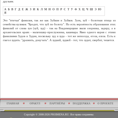
друзьям.
А
Б
В
Г
Д
Е
Ж
З
И
К
Л
М
Н
О
П
Р
С
Т
У
Ф
Х
Ц
Ч
Ш
Э
Ю
Я
Это "птичья" фамилия, так же как Зуйкин и Зуйков. Зуек, зуй - болотная птица из
семейства куликов: "Бродит, что зуй по болоту". Но есть вероятность образования этих
фамилий от слова зуя (зуй, зуд) - так на Владимирщине звали озорника, задиру, а в
архангельских краях - мальчишку-прислужника, кашевара. Явно одного корня с этими
фамилиями Зудов и Зудин, поскольку зуд и зуда - тот же непоседа, егоза, елоза. Есть и
глагол зудить: "дразнить, докучать". А зудкий, зудкой - тот, что зудит, свербит, чешется.
ГЛАВНАЯ
ОРАКУЛ
ПАРТНЁРЫ
ПОДДЕРЖКА
О ПРОЕКТЕ
Copyright © 2008-2026 PROIMENA.RU. Все права сохранены.