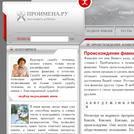
ПРОИМЕНА.РУ
как назвать ребенка
ПОДБОР ИМЕНИ
ТЕСТЫ
ПОИСК
ПРОИСХОЖДЕНИЕ ФАМИЛ
ПОПУЛЯРНОЕ
Происхождение фамил
Фамилия это имя Вашего рода, ед
Будущую судьбу человека,
«семья»). Приблизьтесь к позн
можно узнать только после
фамилии. Узнать происхождение 
расшифровки настоящего
имени фамилии и отчества.
дань своим предкам и сделать вкл
Судьбу мы расшифровываем с
обладает уникальным историч
помощью древней науки каббалы,
достоянием Вашей семьи. Русски
позволяющая не только узнать судьбу
чем фамилии других стран. В люб
человека, но и подобрать подходящие
полезного о своих предшественни
имена с благоприятной судьбой.
друзьям.
подбор подходящих имен
>>
<<
А
Б
В
Г
Д
Е
Ж
З
И
К
Л
М
В наше время, когда люди уже
Я
не способны видеть в словах
числа и разгадывать сущность
Несмотря на видимую прозрачн
имен, приходит на помощь
Князёв, Князьев, Князько, р
нумерология. Она позволяет
происхождение. Они могли поя
установить, какое число отвечает каждому
имени, а также какие тайные интересы,
общественному положению. Поз
мечты и склонности свойственны человеку с