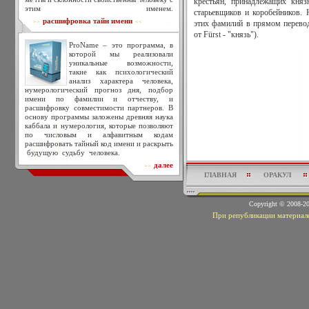
крестьян, принадлежащих кня
этим именем.
старьевщиков и коробейников. 
расшифровка тайн имени
>>
<<
этих фамилий в прямом перевод
от Fürst - "князь").
ProName – это программа, в
которой мы реализовали
уникальные возможности,
такие как психологический
анализ характера человека,
нумерологический прогноз дня, подбор
имени по фамилии и отчеству, и
расшифровку совместимости партнеров. В
основу программы заложены древняя наука
каббала и нумерология, которые позволяют
по числовым и алфавитным кодам
расшифровать тайный код имени и раскрыть
будущую судьбу человека.
далее
>>
ГЛАВНАЯ
ОРАКУЛ
Copyright © 2008-
При републикации материало