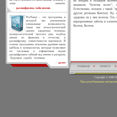
их поедать в большом количес
этим именем.
называли "болезнь волос", 
расшифровка тайн имени
>>
<<
Естественно, человек с такой "
других регионах Ковтун). Ну, 
ProName – это программа, в
здоровы ли у них волосы. Тех, 
которой мы реализовали
неразрешимые заботы и хлопоты
уникальные возможности,
Колтев, Колтов.
такие как психологический
анализ характера человека,
нумерологический прогноз дня, подбор
имени по фамилии и отчеству, и
расшифровку совместимости партнеров. В
основу программы заложены древняя наука
каббала и нумерология, которые позволяют
по числовым и алфавитным кодам
расшифровать тайный код имени и раскрыть
будущую судьбу человека.
далее
>>
ГЛАВНАЯ
ОРАКУЛ
Copyright © 2008-
При републикации материало