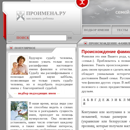
ПРОИМЕНА.РУ
как назвать ребенка
ПОДБОР ИМЕНИ
ТЕСТЫ
ПОИСК
ПРОИСХОЖДЕНИЕ ФАМИЛ
ПОПУЛЯРНОЕ
Происхождение фами
Фамилия это имя Вашего рода, ед
Будущую судьбу человека,
«семья»). Приблизьтесь к позн
можно узнать только после
фамилии. Узнать происхождение 
расшифровки настоящего
имени фамилии и отчества.
дань своим предкам и сделать вкл
Судьбу мы расшифровываем с
обладает уникальным историч
помощью древней науки каббалы,
достоянием Вашей семьи. Русски
позволяющая не только узнать судьбу
чем фамилии других стран. В люб
человека, но и подобрать подходящие
полезного о своих предшественни
имена с благоприятной судьбой.
друзьям.
подбор подходящих имен
>>
<<
А
Б
В
Г
Д
Е
Ж
З
И
К
Л
М
В наше время, когда люди уже
Я
не способны видеть в словах
числа и разгадывать сущность
Ковтунами или колтунами в за
имен, приходит на помощь
пельменей, только размером
нумерология. Она позволяет
(украинские или белорусские
установить, какое число отвечает каждому
имени, а также какие тайные интересы,
прозвищ, которые получали маст
мечты и склонности свойственны человеку с