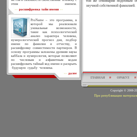
той же семинарии подобным об
этим именем.
звучной собственной фамилией.
расшифровка тайн имени
>>
<<
ProName – это программа, в
которой мы реализовали
уникальные возможности,
такие как психологический
анализ характера человека,
нумерологический прогноз дня, подбор
имени по фамилии и отчеству, и
расшифровку совместимости партнеров. В
основу программы заложены древняя наука
каббала и нумерология, которые позволяют
по числовым и алфавитным кодам
расшифровать тайный код имени и раскрыть
будущую судьбу человека.
далее
>>
ГЛАВНАЯ
ОРАКУЛ
Copyright © 2008-
При републикации материало