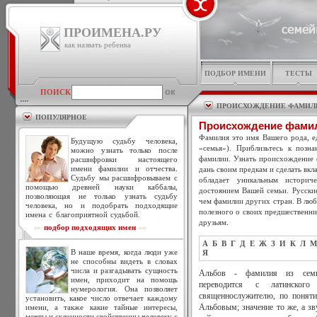
ПРОИМЕНА.РУ
как назвать ребенка
ПОДБОР ИМЕНИ
ТЕСТЫ
ПОИСК
ПРОИСХОЖДЕНИЕ ФАМИЛ
ПОПУЛЯРНОЕ
Происхождение фами
Фамилия это имя Вашего рода, ед
Будущую судьбу человека,
«семья»). Приблизьтесь к позн
можно узнать только после
фамилии. Узнать происхождение 
расшифровки настоящего
имени фамилии и отчества.
дань своим предкам и сделать вкл
Судьбу мы расшифровываем с
обладает уникальным историч
помощью древней науки каббалы,
достоянием Вашей семьи. Русски
позволяющая не только узнать судьбу
чем фамилии других стран. В люб
человека, но и подобрать подходящие
полезного о своих предшественни
имена с благоприятной судьбой.
друзьям.
подбор подходящих имен
>>
<<
А
Б
В
Г
Д
Е
Ж
З
И
К
Л
М
В наше время, когда люди уже
Я
не способны видеть в словах
числа и разгадывать сущность
Альбов - фамилия из семин
имен, приходит на помощь
переводится с латинског
нумерология. Она позволяет
священнослужителю, по поняти
установить, какое число отвечает каждому
имени, а также какие тайные интересы,
Альбовым; значение то же, а зв
мечты и склонности свойственны человеку с