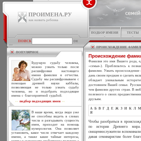
ПРОИМЕНА.РУ
как назвать ребенка
ПОДБОР ИМЕНИ
ТЕСТЫ
ПОИСК
ПРОИСХОЖДЕНИЕ ФАМИЛ
ПОПУЛЯРНОЕ
Происхождение фами
Фамилия это имя Вашего рода, ед
Будущую судьбу человека,
«семья»). Приблизьтесь к позн
можно узнать только после
фамилии. Узнать происхождение 
расшифровки настоящего
имени фамилии и отчества.
дань своим предкам и сделать вкл
Судьбу мы расшифровываем с
обладает уникальным историч
помощью древней науки каббалы,
достоянием Вашей семьи. Русски
позволяющая не только узнать судьбу
чем фамилии других стран. В люб
человека, но и подобрать подходящие
полезного о своих предшественни
имена с благоприятной судьбой.
друзьям.
подбор подходящих имен
>>
<<
А
Б
В
Г
Д
Е
Ж
З
И
К
Л
М
В наше время, когда люди уже
Я
не способны видеть в словах
числа и разгадывать сущность
Чтобы разобраться в происхожд
имен, приходит на помощь
по истории Древнего мира
нумерология. Она позволяет
священнослужители вспоминали 
установить, какое число отвечает каждому
имени, а также какие тайные интересы,
давая семинаристам более благ
мечты и склонности свойственны человеку с