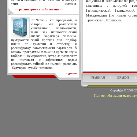
получили в наследство от род
этим именем.
связанных с историей, ге
расшифровка тайн имени
>>
<<
Галикарнасский, Геликонский,
Македонский (по имени страны
ProName – это программа, в
Троянский, Эллинский.
которой мы реализовали
уникальные возможности,
такие как психологический
анализ характера человека,
нумерологический прогноз дня, подбор
имени по фамилии и отчеству, и
расшифровку совместимости партнеров. В
основу программы заложены древняя наука
каббала и нумерология, которые позволяют
по числовым и алфавитным кодам
расшифровать тайный код имени и раскрыть
будущую судьбу человека.
далее
>>
ГЛАВНАЯ
ОРАКУЛ
Copyright © 2008-
При републикации материало