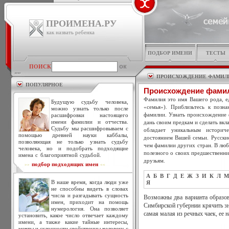
ПРОИМЕНА.РУ
как назвать ребенка
ПОДБОР ИМЕНИ
ТЕСТЫ
ПОИСК
ПРОИСХОЖДЕНИЕ ФАМИЛ
ПОПУЛЯРНОЕ
Происхождение фами
Фамилия это имя Вашего рода, ед
Будущую судьбу человека,
«семья»). Приблизьтесь к позн
можно узнать только после
фамилии. Узнать происхождение 
расшифровки настоящего
имени фамилии и отчества.
дань своим предкам и сделать вкл
Судьбу мы расшифровываем с
обладает уникальным историч
помощью древней науки каббалы,
достоянием Вашей семьи. Русски
позволяющая не только узнать судьбу
чем фамилии других стран. В люб
человека, но и подобрать подходящие
полезного о своих предшественни
имена с благоприятной судьбой.
друзьям.
подбор подходящих имен
>>
<<
А
Б
В
Г
Д
Е
Ж
З
И
К
Л
М
В наше время, когда люди уже
Я
не способны видеть в словах
числа и разгадывать сущность
Возможны два варианта образо
имен, приходит на помощь
Симбирской губернии крячить зн
нумерология. Она позволяет
самая малая из речных чаек, ее
установить, какое число отвечает каждому
имени, а также какие тайные интересы,
мечты и склонности свойственны человеку с