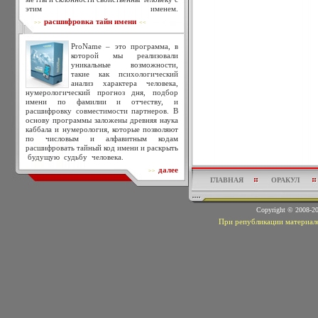
этим именем.
расшифровка тайн имени
>>
<<
ProName – это программа, в
которой мы реализовали
уникальные возможности,
такие как психологический
анализ характера человека,
нумерологический прогноз дня, подбор
имени по фамилии и отчеству, и
расшифровку совместимости партнеров. В
основу программы заложены древняя наука
каббала и нумерология, которые позволяют
по числовым и алфавитным кодам
расшифровать тайный код имени и раскрыть
будущую судьбу человека.
далее
>>
ГЛАВНАЯ
ОРАКУЛ
Copyright © 2008-
При републикации материало