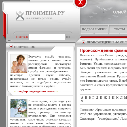
ПРОИМЕНА.РУ
как назвать ребенка
ПОДБОР ИМЕНИ
ТЕСТЫ
ПОИСК
ПРОИСХОЖДЕНИЕ ФАМИЛ
ПОПУЛЯРНОЕ
Происхождение фами
Фамилия это имя Вашего рода, ед
Будущую судьбу человека,
«семья»). Приблизьтесь к позн
можно узнать только после
фамилии. Узнать происхождение 
расшифровки настоящего
имени фамилии и отчества.
дань своим предкам и сделать вкл
Судьбу мы расшифровываем с
обладает уникальным историч
помощью древней науки каббалы,
достоянием Вашей семьи. Русски
позволяющая не только узнать судьбу
чем фамилии других стран. В люб
человека, но и подобрать подходящие
полезного о своих предшественни
имена с благоприятной судьбой.
друзьям.
подбор подходящих имен
>>
<<
А
Б
В
Г
Д
Е
Ж
З
И
К
Л
М
В наше время, когда люди уже
Я
не способны видеть в словах
числа и разгадывать сущность
Фамилию образовало прозвище 
имен, приходит на помощь
чтоб его упрашивали, уговарив
нумерология. Она позволяет
Спесивцев - "однофамилец" Лом
установить, какое число отвечает каждому
имени, а также какие тайные интересы,
мечты и склонности свойственны человеку с