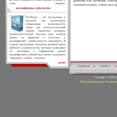
фамилий есть уроженцы Новгор
этим именем.
ласковый человек, этакая лиса-п
расшифровка тайн имени
>>
<<
ProName – это программа, в
которой мы реализовали
уникальные возможности,
такие как психологический
анализ характера человека,
нумерологический прогноз дня, подбор
имени по фамилии и отчеству, и
расшифровку совместимости партнеров. В
основу программы заложены древняя наука
каббала и нумерология, которые позволяют
по числовым и алфавитным кодам
расшифровать тайный код имени и раскрыть
будущую судьбу человека.
далее
>>
ГЛАВНАЯ
ОРАКУЛ
Copyright © 2008-
При републикации материало