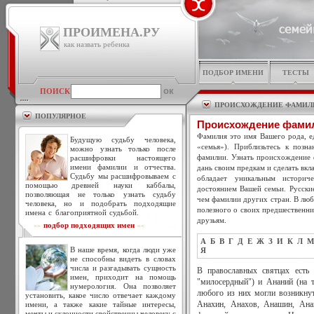
ПРОИМЕНА.РУ
как назвать ребенка
ПОДБОР ИМЕНИ
ТЕСТЫ
ПОИСК
ПРОИСХОЖДЕНИЕ ФАМИЛ
ПОПУЛЯРНОЕ
Происхождение фами
Фамилия это имя Вашего рода, ед
Будущую судьбу человека,
«семья»). Приблизьтесь к позн
можно узнать только после
фамилии. Узнать происхождение 
расшифровки настоящего
имени фамилии и отчества.
дань своим предкам и сделать вкл
Судьбу мы расшифровываем с
обладает уникальным историч
помощью древней науки каббалы,
достоянием Вашей семьи. Русски
позволяющая не только узнать судьбу
чем фамилии других стран. В люб
человека, но и подобрать подходящие
полезного о своих предшественни
имена с благоприятной судьбой.
друзьям.
подбор подходящих имен
>>
<<
А
Б
В
Г
Д
Е
Ж
З
И
К
Л
М
В наше время, когда люди уже
Я
не способны видеть в словах
числа и разгадывать сущность
В православных святцах есть 
имен, приходит на помощь
"милосердный") и Ананий (на 
нумерология. Она позволяет
любого из них могли возникну
установить, какое число отвечает каждому
имени, а также какие тайные интересы,
Анахин, Анахов, Анашин, Анаш
мечты и склонности свойственны человеку с