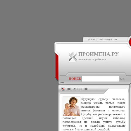
www.proimena.ru
ПРОИМЕНА.РУ
как назвать ребенка
ПОИСК
ПОПУЛЯРНОЕ
Будущую судьбу человека,
можно узнать только после
расшифровки настоящего
имени фамилии и отчества.
Судьбу мы расшифровываем с
помощью древней науки каббалы,
позволяющая не только узнать судьбу
человека, но и подобрать подходящие
имена с благоприятной судьбой.