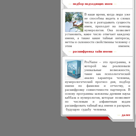
подбор подходящих имен
>>
<<
В наше время, когда люди уже
не способны видеть в словах
числа и разгадывать сущность
имен, приходит на помощь
нумерология. Она позволяет
установить, какое число отвечает каждому
имени, а также какие тайные интересы,
мечты и склонности свойственны человеку с
этим именем.
расшифровка тайн имени
>>
<<
ProName – это программа, в
которой мы реализовали
уникальные возможности,
такие как психологический
анализ характера человека,
нумерологический прогноз дня, подбор
имени по фамилии и отчеству, и
расшифровку совместимости партнеров. В
основу программы заложены древняя наука
каббала и нумерология, которые позволяют
по числовым и алфавитным кодам
расшифровать тайный код имени и раскрыть
будущую судьбу человека.
далее
>>