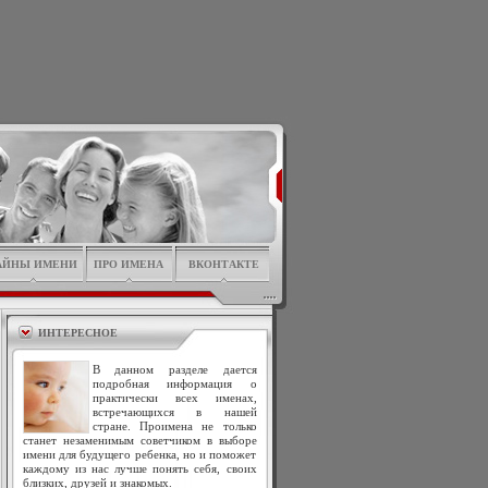
АЙНЫ ИМЕНИ
ПРО ИМЕНА
ВКОНТАКТЕ
ИНТЕРЕСНОЕ
В данном разделе дается
подробная информация о
практически всех именах,
встречающихся в нашей
стране. Проимена не только
станет незаменимым советчиком в выборе
имени для будущего ребенка, но и поможет
каждому из нас лучше понять себя, своих
близких, друзей и знакомых.