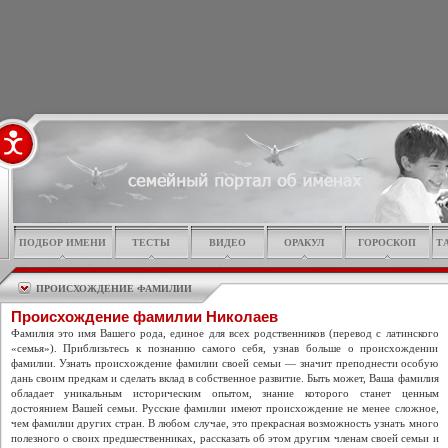
ПОДБОР ИМЕНИ
ТЕСТЫ
ВИДЕО
ОРАКУЛ
ГОРОСКОП
Т
ПРОИСХОЖДЕНИЕ ФАМИЛИИ
Происхождение фамилии Николаев
Фамилия это имя Вашего рода, единое для всех родственников (перевод с латинского
«семья»). Приблизьтесь к познанию самого себя, узнав больше о происхождении
фамилии. Узнать происхождение фамилии своей семьи — значит преподнести особую
дань своим предкам и сделать вклад в собственное развитие. Быть может, Ваша фамилия
обладает уникальным историческим опытом, знание которого станет ценным
достоянием Вашей семьи. Русские фамилии имеют происхождение не менее сложное,
чем фамилии других стран. В любом случае, это прекрасная возможность узнать много
полезного о своих предшественниках, рассказать об этом другим членам своей семьи и