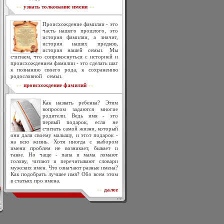
узнать толкование имени
>>
<<
Происхождение фамилии - это
часть нашего прошлого, это
история фамилии, а значит,
история наших предков,
история нашей семьи. Мы
считаем, что соприкоснуться с историей и
происхождением фамилии - это сделать шаг
к познанию своего рода, к сохранению
родословной семьи.
происхождение фамилий
>>
<<
Как назвать ребенка? Этим
вопросом задаются многие
родители. Ведь имя - это
первый подарок, если не
считать самой жизни, который
они дали своему малышу, и этот подарок -
на всю жизнь. Хотя иногда с выбором
имени проблем не возникает, бывает и
такое. Но чаще - папа и мама ломают
голову, читают и перечитывают словари
мужских имен. Что означают разные имена?
Как подобрать лучшее имя? Обо всем этом
в статьях про имена.
далее
>>