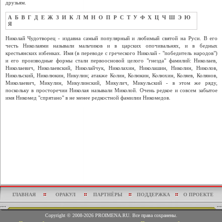
друзьям.
А
Б
В
Г
Д
Е
Ж
З
И
К
Л
М
Н
О
П
Р
С
Т
У
Ф
Х
Ц
Ч
Ш
Э
Ю
Я
Николай Чудотворец - издавна самый популярный и любимый святой на Руси. В его
честь Николаями называли мальчиков и в царских опочивальнях, и в бедных
крестьянских избенках. Имя (в переводе с греческого Николай - "победитель народов")
и его производные формы стали первоосновой целого "гнезда" фамилий: Николаев,
Николаевич, Николаевский, Николайчук, Николахин, Николашин, Николин, Николов,
Никольский, Николюкин, Никулин; атакже Колин, Колюкин, Колюхин, Коляев, Колянов,
Миколаевич, Микулин, Микулинский, Микулич, Микульский - в этом же ряду,
поскольку в просторечии Николая называли Миколой. Очень редкое и совсем забытое
имя Никомед "спрятано" в не менее редкостной фамилии Никомедов.
ГЛАВНАЯ
ОРАКУЛ
ПАРТНЁРЫ
ПОДДЕРЖКА
О ПРОЕКТЕ
Copyright © 2008-2026 PROIMENA.RU. Все права сохранены.