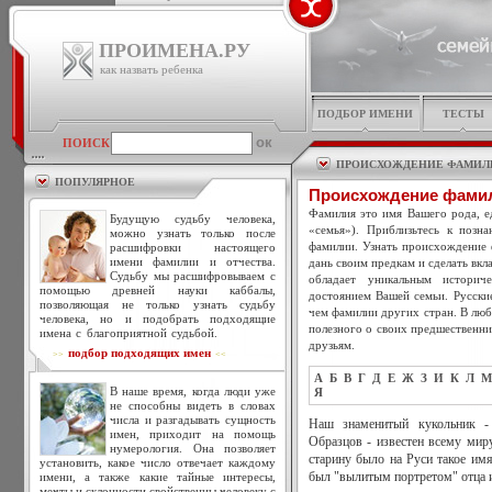
ПРОИМЕНА.РУ
как назвать ребенка
ПОДБОР ИМЕНИ
ТЕСТЫ
ПОИСК
ПРОИСХОЖДЕНИЕ ФАМИЛ
ПОПУЛЯРНОЕ
Происхождение фами
Фамилия это имя Вашего рода, ед
Будущую судьбу человека,
«семья»). Приблизьтесь к позн
можно узнать только после
фамилии. Узнать происхождение 
расшифровки настоящего
имени фамилии и отчества.
дань своим предкам и сделать вкл
Судьбу мы расшифровываем с
обладает уникальным историч
помощью древней науки каббалы,
достоянием Вашей семьи. Русски
позволяющая не только узнать судьбу
чем фамилии других стран. В люб
человека, но и подобрать подходящие
полезного о своих предшественни
имена с благоприятной судьбой.
друзьям.
подбор подходящих имен
>>
<<
А
Б
В
Г
Д
Е
Ж
З
И
К
Л
М
В наше время, когда люди уже
Я
не способны видеть в словах
числа и разгадывать сущность
Наш знаменитый кукольник -
имен, приходит на помощь
Образцов - известен всему миру
нумерология. Она позволяет
старину было на Руси такое имя
установить, какое число отвечает каждому
имени, а также какие тайные интересы,
был "вылитым портретом" отца и
мечты и склонности свойственны человеку с