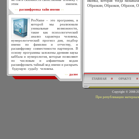
иконка, которая тогда называ
этим именем.
Образкин, Образков, Образов, О
расшифровка тайн имени
>>
<<
ProName – это программа, в
которой мы реализовали
уникальные возможности,
такие как психологический
анализ характера человека,
нумерологический прогноз дня, подбор
имени по фамилии и отчеству, и
расшифровку совместимости партнеров. В
основу программы заложены древняя наука
каббала и нумерология, которые позволяют
по числовым и алфавитным кодам
расшифровать тайный код имени и раскрыть
будущую судьбу человека.
далее
>>
ГЛАВНАЯ
ОРАКУЛ
Copyright © 2008-
При републикации материало