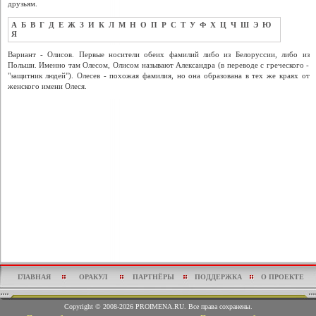
друзьям.
А
Б
В
Г
Д
Е
Ж
З
И
К
Л
М
Н
О
П
Р
С
Т
У
Ф
Х
Ц
Ч
Ш
Э
Ю
Я
Вариант - Олисов. Первые носители обеих фамилий либо из Белоруссии, либо из
Польши. Именно там Олесом, Олисом называют Александра (в переводе с греческого -
"защитник людей"). Олесев - похожая фамилия, но она образована в тех же краях от
женского имени Олеся.
ГЛАВНАЯ
ОРАКУЛ
ПАРТНЁРЫ
ПОДДЕРЖКА
О ПРОЕКТЕ
Copyright © 2008-2026 PROIMENA.RU. Все права сохранены.