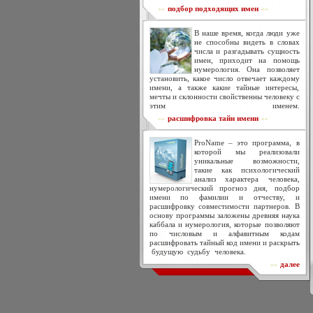
подбор подходящих имен
>>
<<
В наше время, когда люди уже
не способны видеть в словах
числа и разгадывать сущность
имен, приходит на помощь
нумерология. Она позволяет
установить, какое число отвечает каждому
имени, а также какие тайные интересы,
мечты и склонности свойственны человеку с
этим именем.
расшифровка тайн имени
>>
<<
ProName – это программа, в
которой мы реализовали
уникальные возможности,
такие как психологический
анализ характера человека,
нумерологический прогноз дня, подбор
имени по фамилии и отчеству, и
расшифровку совместимости партнеров. В
основу программы заложены древняя наука
каббала и нумерология, которые позволяют
по числовым и алфавитным кодам
расшифровать тайный код имени и раскрыть
будущую судьбу человека.
далее
>>