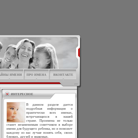
АЙНЫ ИМЕНИ
ПРО ИМЕНА
ВКОНТАКТЕ
ИНТЕРЕСНОЕ
В данном разделе дается
подробная информация о
практически всех именах,
встречающихся в нашей
стране. Проимена не только
станет незаменимым советчиком в выборе
имени для будущего ребенка, но и поможет
каждому из нас лучше понять себя, своих
близких, друзей и знакомых.