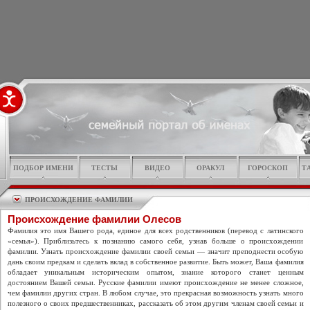
ПОДБОР ИМЕНИ
ТЕСТЫ
ВИДЕО
ОРАКУЛ
ГОРОСКОП
Т
ПРОИСХОЖДЕНИЕ ФАМИЛИИ
Происхождение фамилии Олесов
Фамилия это имя Вашего рода, единое для всех родственников (перевод с латинского
«семья»). Приблизьтесь к познанию самого себя, узнав больше о происхождении
фамилии. Узнать происхождение фамилии своей семьи — значит преподнести особую
дань своим предкам и сделать вклад в собственное развитие. Быть может, Ваша фамилия
обладает уникальным историческим опытом, знание которого станет ценным
достоянием Вашей семьи. Русские фамилии имеют происхождение не менее сложное,
чем фамилии других стран. В любом случае, это прекрасная возможность узнать много
полезного о своих предшественниках, рассказать об этом другим членам своей семьи и