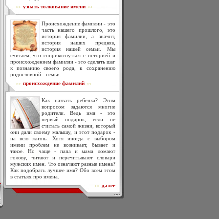
узнать толкование имени
>>
<<
Происхождение фамилии - это
часть нашего прошлого, это
история фамилии, а значит,
история наших предков,
история нашей семьи. Мы
считаем, что соприкоснуться с историей и
происхождением фамилии - это сделать шаг
к познанию своего рода, к сохранению
родословной семьи.
происхождение фамилий
>>
<<
Как назвать ребенка? Этим
вопросом задаются многие
родители. Ведь имя - это
первый подарок, если не
считать самой жизни, который
они дали своему малышу, и этот подарок -
на всю жизнь. Хотя иногда с выбором
имени проблем не возникает, бывает и
такое. Но чаще - папа и мама ломают
голову, читают и перечитывают словари
мужских имен. Что означают разные имена?
Как подобрать лучшее имя? Обо всем этом
в статьях про имена.
далее
>>