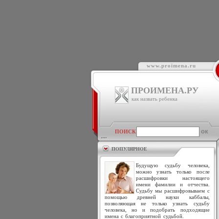
www.proimena.ru
ПРОИМЕНА.РУ
как назвать ребенка
ПОИСК
ПОПУЛЯРНОЕ
Будущую судьбу человека,
можно узнать только после
расшифровки настоящего
имени фамилии и отчества.
Судьбу мы расшифровываем с
помощью древней науки каббалы,
позволяющая не только узнать судьбу
человека, но и подобрать подходящие
имена с благоприятной судьбой.