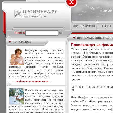
ПРОИМЕНА.РУ
как назвать ребенка
ПОДБОР ИМЕНИ
ТЕСТЫ
ПОИСК
ПРОИСХОЖДЕНИЕ ФАМИЛ
ПОПУЛЯРНОЕ
Происхождение фами
Фамилия это имя Вашего рода, ед
Будущую судьбу человека,
«семья»). Приблизьтесь к позн
можно узнать только после
фамилии. Узнать происхождение 
расшифровки настоящего
имени фамилии и отчества.
дань своим предкам и сделать вкл
Судьбу мы расшифровываем с
обладает уникальным историч
помощью древней науки каббалы,
достоянием Вашей семьи. Русски
позволяющая не только узнать судьбу
чем фамилии других стран. В люб
человека, но и подобрать подходящие
полезного о своих предшественни
имена с благоприятной судьбой.
друзьям.
подбор подходящих имен
>>
<<
А
Б
В
Г
Д
Е
Ж
З
И
К
Л
М
В наше время, когда люди уже
Я
не способны видеть в словах
числа и разгадывать сущность
Имя Памфил, разговорные фор
имен, приходит на помощь
любимый"), сейчас практически
нумерология. Она позволяет
Многие знают его только пот
установить, какое число отвечает каждому
имени, а также какие тайные интересы,
зародившиеся: Памфилов, Панф
мечты и склонности свойственны человеку с