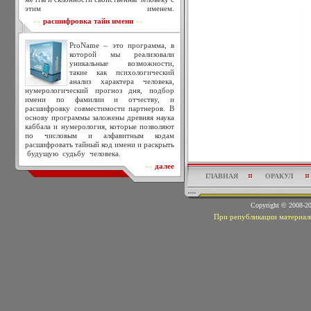
этим именем.
расшифровка тайн имени
>>
<<
ProName – это программа, в
которой мы реализовали
уникальные возможности,
такие как психологический
анализ характера человека,
нумерологический прогноз дня, подбор
имени по фамилии и отчеству, и
расшифровку совместимости партнеров. В
основу программы заложены древняя наука
каббала и нумерология, которые позволяют
по числовым и алфавитным кодам
расшифровать тайный код имени и раскрыть
будущую судьбу человека.
далее
>>
ГЛАВНАЯ
ОРАКУЛ
Copyright © 2008-
При републикации материало