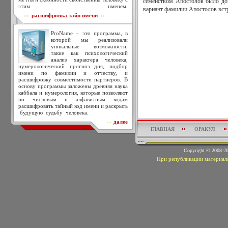
семейством Апостолов было до
этим именем.
вариант фамилии Апостолов встр
расшифровка тайн имени
>>
<<
ProName – это программа, в
которой мы реализовали
уникальные возможности,
такие как психологический
анализ характера человека,
нумерологический прогноз дня, подбор
имени по фамилии и отчеству, и
расшифровку совместимости партнеров. В
основу программы заложены древняя наука
каббала и нумерология, которые позволяют
по числовым и алфавитным кодам
расшифровать тайный код имени и раскрыть
будущую судьбу человека.
далее
>>
ГЛАВНАЯ
ОРАКУЛ
Copyright © 2008-
При републикации материало