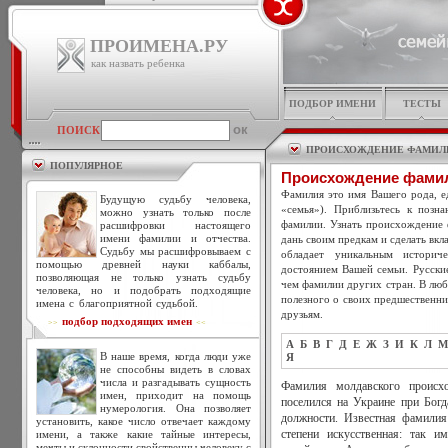
ПРОИМЕНА.РУ
как назвать ребенка
ПОДБОР ИМЕНИ
ТЕСТЫ
ПОИСК
ПРОИСХОЖДЕНИЕ ФАМИЛ
ПОПУЛЯРНОЕ
Происхождение фами
Фамилия это имя Вашего рода, ед
Будущую судьбу человека,
«семья»). Приблизьтесь к позн
можно узнать только после
фамилии. Узнать происхождение 
расшифровки настоящего
имени фамилии и отчества.
дань своим предкам и сделать вкл
Судьбу мы расшифровываем с
обладает уникальным историч
помощью древней науки каббалы,
достоянием Вашей семьи. Русски
позволяющая не только узнать судьбу
чем фамилии других стран. В люб
человека, но и подобрать подходящие
полезного о своих предшественни
имена с благоприятной судьбой.
друзьям.
подбор подходящих имен
>>
<<
А
Б
В
Г
Д
Е
Ж
З
И
К
Л
М
В наше время, когда люди уже
Я
не способны видеть в словах
числа и разгадывать сущность
Фамилия молдавского происх
имен, приходит на помощь
поселился на Украине при Бог
нумерология. Она позволяет
должности. Известная фамилия
установить, какое число отвечает каждому
имени, а также какие тайные интересы,
степени искусственная: так и
мечты и склонности свойственны человеку с