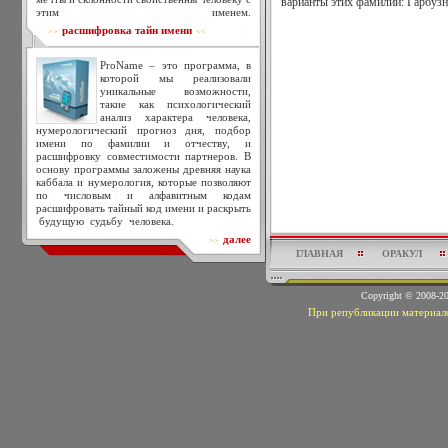
варианты этих фамилий: Гарбузн
этим именем.
расшифровка тайн имени
>>
<<
ProName – это программа, в
которой мы реализовали
уникальные возможности,
такие как психологический
анализ характера человека,
нумерологический прогноз дня, подбор
имени по фамилии и отчеству, и
расшифровку совместимости партнеров. В
основу программы заложены древняя наука
каббала и нумерология, которые позволяют
по числовым и алфавитным кодам
расшифровать тайный код имени и раскрыть
будущую судьбу человека.
далее
>>
ГЛАВНАЯ
ОРАКУЛ
Copyright © 2008-
При републикации материало