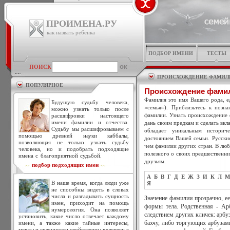
ПРОИМЕНА.РУ
как назвать ребенка
ПОДБОР ИМЕНИ
ТЕСТЫ
ПОИСК
ПРОИСХОЖДЕНИЕ ФАМИЛ
ПОПУЛЯРНОЕ
Происхождение фами
Фамилия это имя Вашего рода, ед
Будущую судьбу человека,
«семья»). Приблизьтесь к позн
можно узнать только после
фамилии. Узнать происхождение 
расшифровки настоящего
имени фамилии и отчества.
дань своим предкам и сделать вкл
Судьбу мы расшифровываем с
обладает уникальным историч
помощью древней науки каббалы,
достоянием Вашей семьи. Русски
позволяющая не только узнать судьбу
чем фамилии других стран. В люб
человека, но и подобрать подходящие
полезного о своих предшественни
имена с благоприятной судьбой.
друзьям.
подбор подходящих имен
>>
<<
А
Б
В
Г
Д
Е
Ж
З
И
К
Л
М
В наше время, когда люди уже
Я
не способны видеть в словах
числа и разгадывать сущность
Значение фамилии прозрачно, ее
имен, приходит на помощь
формы тела. Родственная - Ар
нумерология. Она позволяет
следствием других кличек: арбу
установить, какое число отвечает каждому
имени, а также какие тайные интересы,
бахчу, либо торгующих арбузам
мечты и склонности свойственны человеку с