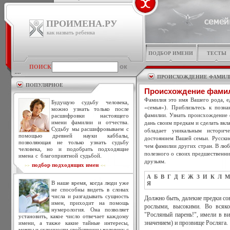
ПРОИМЕНА.РУ
как назвать ребенка
ПОДБОР ИМЕНИ
ТЕСТЫ
ПОИСК
ПРОИСХОЖДЕНИЕ ФАМИЛ
ПОПУЛЯРНОЕ
Происхождение фами
Фамилия это имя Вашего рода, ед
Будущую судьбу человека,
«семья»). Приблизьтесь к позн
можно узнать только после
фамилии. Узнать происхождение 
расшифровки настоящего
имени фамилии и отчества.
дань своим предкам и сделать вкл
Судьбу мы расшифровываем с
обладает уникальным историч
помощью древней науки каббалы,
достоянием Вашей семьи. Русски
позволяющая не только узнать судьбу
чем фамилии других стран. В люб
человека, но и подобрать подходящие
полезного о своих предшественни
имена с благоприятной судьбой.
друзьям.
подбор подходящих имен
>>
<<
А
Б
В
Г
Д
Е
Ж
З
И
К
Л
М
В наше время, когда люди уже
Я
не способны видеть в словах
числа и разгадывать сущность
Должно быть, далекие предки с
имен, приходит на помощь
рослыми, высокими. Во всяко
нумерология. Она позволяет
"Росляный парень!", имели в ви
установить, какое число отвечает каждому
имени, а также какие тайные интересы,
значением) и прозвище Росляга.
мечты и склонности свойственны человеку с