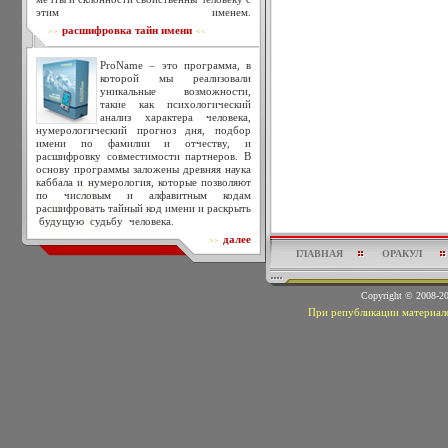
этим именем.
расшифровка тайн имени
>>
<<
ProName – это программа, в
которой мы реализовали
уникальные возможности,
такие как психологический
анализ характера человека,
нумерологический прогноз дня, подбор
имени по фамилии и отчеству, и
расшифровку совместимости партнеров. В
основу программы заложены древняя наука
каббала и нумерология, которые позволяют
по числовым и алфавитным кодам
расшифровать тайный код имени и раскрыть
будущую судьбу человека.
далее
>>
ГЛАВНАЯ
ОРАКУЛ
Copyright © 2008-
При републикации материало