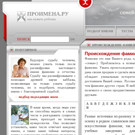
ПРОИМЕНА.РУ
как назвать ребенка
ПОДБОР ИМЕНИ
ТЕСТЫ
ПОИСК
ПРОИСХОЖДЕНИЕ ФАМИЛ
ПОПУЛЯРНОЕ
Происхождение фами
Фамилия это имя Вашего рода, ед
Будущую судьбу человека,
«семья»). Приблизьтесь к позн
можно узнать только после
фамилии. Узнать происхождение 
расшифровки настоящего
имени фамилии и отчества.
дань своим предкам и сделать вкл
Судьбу мы расшифровываем с
обладает уникальным историч
помощью древней науки каббалы,
достоянием Вашей семьи. Русски
позволяющая не только узнать судьбу
чем фамилии других стран. В люб
человека, но и подобрать подходящие
полезного о своих предшественни
имена с благоприятной судьбой.
друзьям.
подбор подходящих имен
>>
<<
А
Б
В
Г
Д
Е
Ж
З
И
К
Л
М
В наше время, когда люди уже
Я
не способны видеть в словах
числа и разгадывать сущность
Разные источники по-разному 
имен, приходит на помощь
основу в редком славянском име
нумерология. Она позволяет
искусственная фамилия, так
установить, какое число отвечает каждому
имени, а также какие тайные интересы,
учебных заведениях дл
мечты и склонности свойственны человеку с