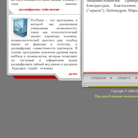
священнослужителей. Приме
этим именем.
Благорассудов, Благосклонов
расшифровка тайн имени
>>
<<
("зеркало"); Любомудров, Миро
ProName – это программа, в
которой мы реализовали
уникальные возможности,
такие как психологический
анализ характера человека,
нумерологический прогноз дня, подбор
имени по фамилии и отчеству, и
расшифровку совместимости партнеров. В
основу программы заложены древняя наука
каббала и нумерология, которые позволяют
по числовым и алфавитным кодам
расшифровать тайный код имени и раскрыть
будущую судьбу человека.
далее
>>
ГЛАВНАЯ
ОРАКУЛ
Copyright © 2008-
При републикации материало