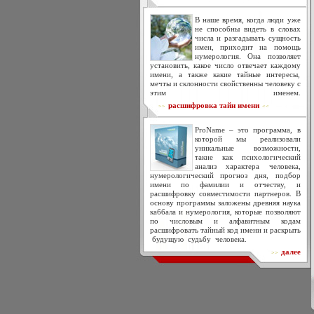
В наше время, когда люди уже
не способны видеть в словах
числа и разгадывать сущность
имен, приходит на помощь
нумерология. Она позволяет
установить, какое число отвечает каждому
имени, а также какие тайные интересы,
мечты и склонности свойственны человеку с
этим именем.
расшифровка тайн имени
>>
<<
ProName – это программа, в
которой мы реализовали
уникальные возможности,
такие как психологический
анализ характера человека,
нумерологический прогноз дня, подбор
имени по фамилии и отчеству, и
расшифровку совместимости партнеров. В
основу программы заложены древняя наука
каббала и нумерология, которые позволяют
по числовым и алфавитным кодам
расшифровать тайный код имени и раскрыть
будущую судьбу человека.
далее
>>