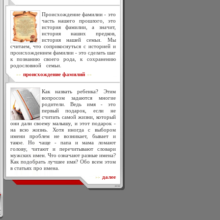
Происхождение фамилии - это
часть нашего прошлого, это
история фамилии, а значит,
история наших предков,
история нашей семьи. Мы
считаем, что соприкоснуться с историей и
происхождением фамилии - это сделать шаг
к познанию своего рода, к сохранению
родословной семьи.
происхождение фамилий
>>
<<
Как назвать ребенка? Этим
вопросом задаются многие
родители. Ведь имя - это
первый подарок, если не
считать самой жизни, который
они дали своему малышу, и этот подарок -
на всю жизнь. Хотя иногда с выбором
имени проблем не возникает, бывает и
такое. Но чаще - папа и мама ломают
голову, читают и перечитывают словари
мужских имен. Что означают разные имена?
Как подобрать лучшее имя? Обо всем этом
в статьях про имена.
далее
>>