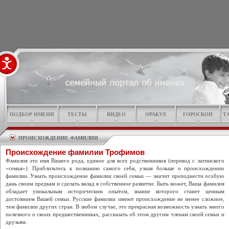
ПОДБОР ИМЕНИ
ТЕСТЫ
ВИДЕО
ОРАКУЛ
ГОРОСКОП
Т
ПРОИСХОЖДЕНИЕ ФАМИЛИИ
Происхождение фамилии Трофимов
Фамилия это имя Вашего рода, единое для всех родственников (перевод с латинского
«семья»). Приблизьтесь к познанию самого себя, узнав больше о происхождении
фамилии. Узнать происхождение фамилии своей семьи — значит преподнести особую
дань своим предкам и сделать вклад в собственное развитие. Быть может, Ваша фамилия
обладает уникальным историческим опытом, знание которого станет ценным
достоянием Вашей семьи. Русские фамилии имеют происхождение не менее сложное,
чем фамилии других стран. В любом случае, это прекрасная возможность узнать много
полезного о своих предшественниках, рассказать об этом другим членам своей семьи и
друзьям.