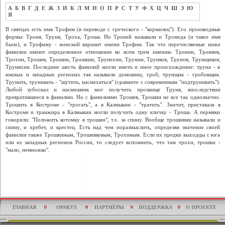
А
Б
В
Г
Д
Е
Ж
З
И
К
Л
М
Н
О
П
Р
С
Т
У
Ф
Х
Ц
Ч
Ш
Э
Ю
Я
В святцах есть имя Трофим (в переводе с греческого - "кормилец"). Его производные
формы: Троня, Труня, Троха, Троша. Но Троней называли и Тромеда (и такое имя
было), и Трофиму - женский вариант имени Трофим. Так что перечисляемые ниже
фамилии имеют определенное отношение ко всем трем именам: Тронин, Троняев,
Трохин, Трошев, Трошин, Трошкин, Трунехин, Трунин, Трунков, Трунов, Трунщиков,
Труняхин. Последние шесть фамилий могли иметь и иное происхождение: труна - в
южных и западных регионах так называли домовину, гроб; трунщик - гробовщик.
Трунить, трунивать - "шутить, насмехаться" (сравните с современным "подтрунивать").
Любой зубоскал и насмешник мог получить прозвище Труня, впоследствии
превратившееся в фамилию. Но с фамилиями Трошев, Трошин не все так однозначно.
Трошить в Костроме - "трогать", а в Калмыкии - "тратить". Значит, приставала в
Костроме и транжира в Калмыкии могли получить одну кличку - Троша. А пермяки
говорили: "Положить котомку в трошни", т.е. за спину. Вообще трошнями называли и
спину, и хребет, и крестец. Есть над чем поразмыслить, определяя значение своей
фамилии также Трошкиным, Трошняковым, Трохиным. Если их предки выходцы с юга
или из западных регионов России, то следует вспомнить, что там трохи, трошки -
"мало, немножко".
ГЛАВНАЯ
ОРАКУЛ
ПАРТНЁРЫ
ПОДДЕРЖКА
О ПРОЕКТЕ