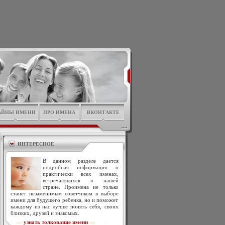
АЙНЫ ИМЕНИ
ПРО ИМЕНА
ВКОНТАКТЕ
ИНТЕРЕСНОЕ
В данном разделе дается
подробная информация о
практически всех именах,
встречающихся в нашей
стране. Проимена не только
станет незаменимым советчиком в выборе
имени для будущего ребенка, но и поможет
каждому из нас лучше понять себя, своих
близких, друзей и знакомых.
узнать толкование имени
>>
<<