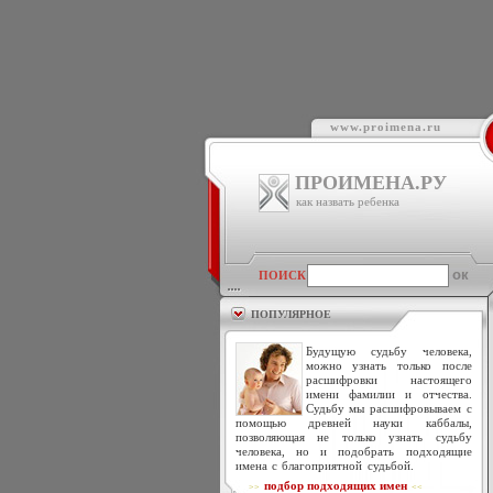
www.proimena.ru
ПРОИМЕНА.РУ
как назвать ребенка
ПОИСК
ПОПУЛЯРНОЕ
Будущую судьбу человека,
можно узнать только после
расшифровки настоящего
имени фамилии и отчества.
Судьбу мы расшифровываем с
помощью древней науки каббалы,
позволяющая не только узнать судьбу
человека, но и подобрать подходящие
имена с благоприятной судьбой.
подбор подходящих имен
>>
<<