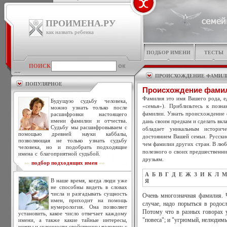
ПРОИМЕНА.РУ
как назвать ребенка
ПОДБОР ИМЕНИ
ТЕСТЫ
ПОИСК
ПРОИСХОЖДЕНИЕ ФАМИЛ
ПОПУЛЯРНОЕ
Происхождение фамил
Фамилия это имя Вашего рода, ед
Будущую судьбу человека,
«семья»). Приблизьтесь к позн
можно узнать только после
фамилии. Узнать происхождение 
расшифровки настоящего
имени фамилии и отчества.
дань своим предкам и сделать вкл
Судьбу мы расшифровываем с
обладает уникальным историч
помощью древней науки каббалы,
достоянием Вашей семьи. Русски
позволяющая не только узнать судьбу
чем фамилии других стран. В люб
человека, но и подобрать подходящие
полезного о своих предшественни
имена с благоприятной судьбой.
друзьям.
подбор подходящих имен
>>
<<
А
Б
В
Г
Д
Е
Ж
З
И
К
Л
М
В наше время, когда люди уже
Я
не способны видеть в словах
числа и разгадывать сущность
Очень многозначная фамилия. 
имен, приходит на помощь
случае, надо порыться в родос
нумерология. Она позволяет
Потому что в разных говорах уг
установить, какое число отвечает каждому
имени, а также какие тайные интересы,
"повеса"; и "угрюмый, нелюдимы
мечты и склонности свойственны человеку с