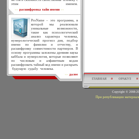
этим именем.
расшифровка тайн имени
>>
<<
ProName – это программа, в
которой мы реализовали
уникальные возможности,
такие как психологический
анализ характера человека,
нумерологический прогноз дня, подбор
имени по фамилии и отчеству, и
расшифровку совместимости партнеров. В
основу программы заложены древняя наука
каббала и нумерология, которые позволяют
по числовым и алфавитным кодам
расшифровать тайный код имени и раскрыть
будущую судьбу человека.
далее
>>
ГЛАВНАЯ
ОРАКУЛ
Copyright © 2008-
При републикации материало