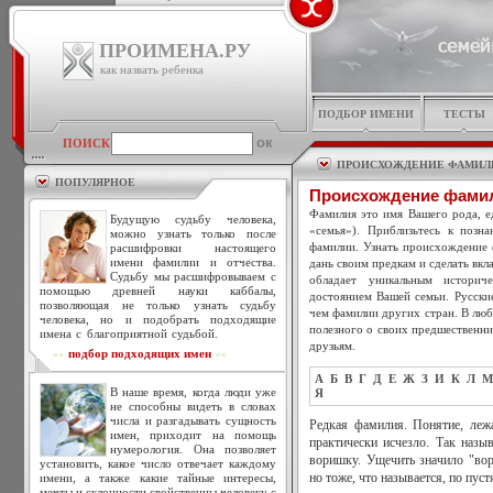
ПРОИМЕНА.РУ
как назвать ребенка
ПОДБОР ИМЕНИ
ТЕСТЫ
ПОИСК
ПРОИСХОЖДЕНИЕ ФАМИЛ
ПОПУЛЯРНОЕ
Происхождение фами
Фамилия это имя Вашего рода, ед
Будущую судьбу человека,
«семья»). Приблизьтесь к позн
можно узнать только после
фамилии. Узнать происхождение 
расшифровки настоящего
имени фамилии и отчества.
дань своим предкам и сделать вкл
Судьбу мы расшифровываем с
обладает уникальным историч
помощью древней науки каббалы,
достоянием Вашей семьи. Русски
позволяющая не только узнать судьбу
чем фамилии других стран. В люб
человека, но и подобрать подходящие
полезного о своих предшественни
имена с благоприятной судьбой.
друзьям.
подбор подходящих имен
>>
<<
А
Б
В
Г
Д
Е
Ж
З
И
К
Л
М
В наше время, когда люди уже
Я
не способны видеть в словах
числа и разгадывать сущность
Редкая фамилия. Понятие, лежа
имен, приходит на помощь
практически исчезло. Так назы
нумерология. Она позволяет
воришку. Ущечить значило "вор
установить, какое число отвечает каждому
имени, а также какие тайные интересы,
но тоже, что называется, по пуст
мечты и склонности свойственны человеку с