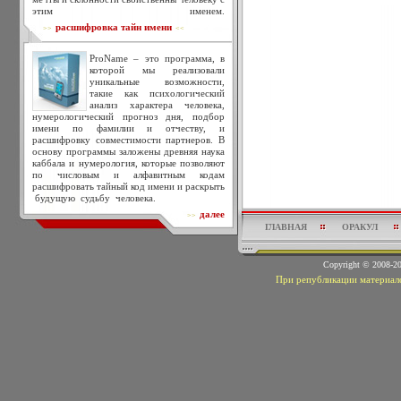
этим именем.
расшифровка тайн имени
>>
<<
ProName – это программа, в
которой мы реализовали
уникальные возможности,
такие как психологический
анализ характера человека,
нумерологический прогноз дня, подбор
имени по фамилии и отчеству, и
расшифровку совместимости партнеров. В
основу программы заложены древняя наука
каббала и нумерология, которые позволяют
по числовым и алфавитным кодам
расшифровать тайный код имени и раскрыть
будущую судьбу человека.
далее
>>
ГЛАВНАЯ
ОРАКУЛ
Copyright © 2008-
При републикации материало