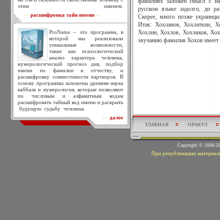
фамилиях заложен смысл с на
этим именем.
русском языке задолго, до р
расшифровка тайн имени
>>
<<
Скорее, много позже украинцы
Итак: Хохланов, Хохлаткин, Х
ProName – это программа, в
Хохлин, Хохлов, Хохляков, Хох
которой мы реализовали
звучанию фамилия Хохов имеет о
уникальные возможности,
такие как психологический
анализ характера человека,
нумерологический прогноз дня, подбор
имени по фамилии и отчеству, и
расшифровку совместимости партнеров. В
основу программы заложены древняя наука
каббала и нумерология, которые позволяют
по числовым и алфавитным кодам
расшифровать тайный код имени и раскрыть
будущую судьбу человека.
далее
>>
ГЛАВНАЯ
ОРАКУЛ
Copyright © 2008-
При републикации материало