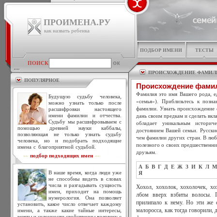
ПРОИМЕНА.РУ
как назвать ребенка
ПОДБОР ИМЕНИ
ТЕСТЫ
ПОИСК
ПРОИСХОЖДЕНИЕ ФАМИЛ
ПОПУЛЯРНОЕ
Происхождение фами
Фамилия это имя Вашего рода, ед
Будущую судьбу человека,
«семья»). Приблизьтесь к позн
можно узнать только после
фамилии. Узнать происхождение 
расшифровки настоящего
имени фамилии и отчества.
дань своим предкам и сделать вкл
Судьбу мы расшифровываем с
обладает уникальным историч
помощью древней науки каббалы,
достоянием Вашей семьи. Русски
позволяющая не только узнать судьбу
чем фамилии других стран. В люб
человека, но и подобрать подходящие
полезного о своих предшественни
имена с благоприятной судьбой.
друзьям.
подбор подходящих имен
>>
<<
А
Б
В
Г
Д
Е
Ж
З
И
К
Л
М
В наше время, когда люди уже
Я
не способны видеть в словах
числа и разгадывать сущность
Хохол, хохолок, хохолочек, хо
имен, приходит на помощь
лбом вверх взбиты волосы. 
нумерология. Она позволяет
прилипало к нему. Но эти же 
установить, какое число отвечает каждому
имени, а также какие тайные интересы,
малоросса, как тогда говорили,
мечты и склонности свойственны человеку с