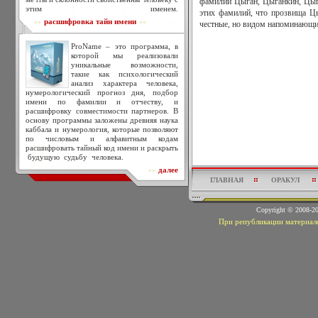
фамилии Цыган, Цыганкин, Цыг
этим именем.
этих фамилий, что прозвища Ц
расшифровка тайн имени
>>
<<
честные, но видом напоминающи
ProName – это программа, в
которой мы реализовали
уникальные возможности,
такие как психологический
анализ характера человека,
нумерологический прогноз дня, подбор
имени по фамилии и отчеству, и
расшифровку совместимости партнеров. В
основу программы заложены древняя наука
каббала и нумерология, которые позволяют
по числовым и алфавитным кодам
расшифровать тайный код имени и раскрыть
будущую судьбу человека.
далее
>>
ГЛАВНАЯ
ОРАКУЛ
Copyright © 2008-
При републикации материало