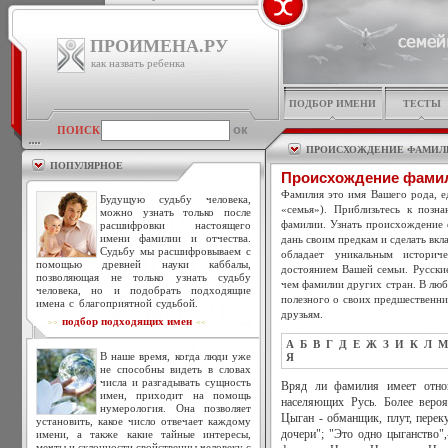
ПРОИМЕНА.РУ
как назвать ребенка
ПОДБОР ИМЕНИ
ТЕСТЫ
ПОИСК
ПРОИСХОЖДЕНИЕ ФАМИЛ
ПОПУЛЯРНОЕ
Происхождение фами
Фамилия это имя Вашего рода, ед
Будущую судьбу человека,
«семья»). Приблизьтесь к позн
можно узнать только после
фамилии. Узнать происхождение 
расшифровки настоящего
имени фамилии и отчества.
дань своим предкам и сделать вкл
Судьбу мы расшифровываем с
обладает уникальным историч
помощью древней науки каббалы,
достоянием Вашей семьи. Русски
позволяющая не только узнать судьбу
чем фамилии других стран. В люб
человека, но и подобрать подходящие
полезного о своих предшественни
имена с благоприятной судьбой.
друзьям.
подбор подходящих имен
>>
<<
А
Б
В
Г
Д
Е
Ж
З
И
К
Л
М
В наше время, когда люди уже
Я
не способны видеть в словах
числа и разгадывать сущность
Вряд ли фамилия имеет отно
имен, приходит на помощь
населяющих Русь. Более вероя
нумерология. Она позволяет
Цыган - обманщик, плут, перек
установить, какое число отвечает каждому
имени, а также какие тайные интересы,
дочери"; "Это одно цыганство"
мечты и склонности свойственны человеку с