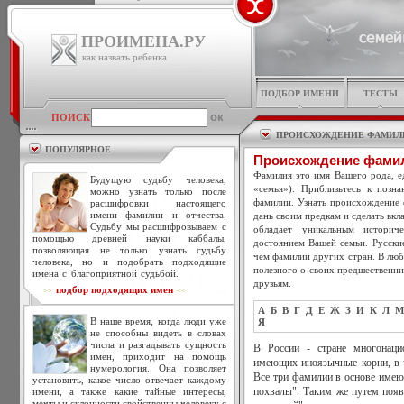
ПРОИМЕНА.РУ
как назвать ребенка
ПОДБОР ИМЕНИ
ТЕСТЫ
ПОИСК
ПРОИСХОЖДЕНИЕ ФАМИЛ
ПОПУЛЯРНОЕ
Происхождение фами
Фамилия это имя Вашего рода, ед
Будущую судьбу человека,
«семья»). Приблизьтесь к позн
можно узнать только после
фамилии. Узнать происхождение 
расшифровки настоящего
имени фамилии и отчества.
дань своим предкам и сделать вкл
Судьбу мы расшифровываем с
обладает уникальным историч
помощью древней науки каббалы,
достоянием Вашей семьи. Русски
позволяющая не только узнать судьбу
чем фамилии других стран. В люб
человека, но и подобрать подходящие
полезного о своих предшественни
имена с благоприятной судьбой.
друзьям.
подбор подходящих имен
>>
<<
А
Б
В
Г
Д
Е
Ж
З
И
К
Л
М
В наше время, когда люди уже
Я
не способны видеть в словах
числа и разгадывать сущность
В России - стране многонаци
имен, приходит на помощь
имеющих иноязычные корни, в 
нумерология. Она позволяет
Все три фамилии в основе имеют
установить, какое число отвечает каждому
имени, а также какие тайные интересы,
похвалы". Таким же путем появ
мечты и склонности свойственны человеку с