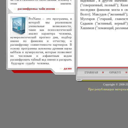
надежный", в другом значении
этим именем.
("совершенный, полный"); Каз
расшифровка тайн имени
>>
<<
последняя фамилия могла в св
Волге); Максудов ("желанный")
ProName – это программа, в
Мухтаров ("старший, главенс
которой мы реализовали
Садыков ("истинный, верный")
уникальные возможности,
Хашимов ("ломающий, разламыв
такие как психологический
анализ характера человека,
нумерологический прогноз дня, подбор
имени по фамилии и отчеству, и
расшифровку совместимости партнеров. В
основу программы заложены древняя наука
каббала и нумерология, которые позволяют
по числовым и алфавитным кодам
расшифровать тайный код имени и раскрыть
будущую судьбу человека.
далее
>>
ГЛАВНАЯ
ОРАКУЛ
Copyright © 2008-
При републикации материало