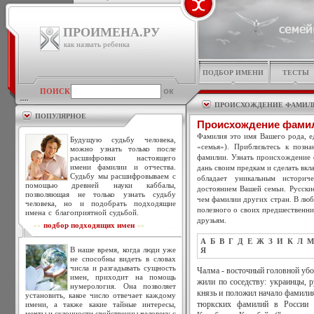
ПРОИМЕНА.РУ
как назвать ребенка
ПОДБОР ИМЕНИ
ТЕСТЫ
ПОИСК
ПРОИСХОЖДЕНИЕ ФАМИЛ
ПОПУЛЯРНОЕ
Происхождение фами
Фамилия это имя Вашего рода, ед
Будущую судьбу человека,
«семья»). Приблизьтесь к позн
можно узнать только после
фамилии. Узнать происхождение 
расшифровки настоящего
имени фамилии и отчества.
дань своим предкам и сделать вкл
Судьбу мы расшифровываем с
обладает уникальным историч
помощью древней науки каббалы,
достоянием Вашей семьи. Русски
позволяющая не только узнать судьбу
чем фамилии других стран. В люб
человека, но и подобрать подходящие
полезного о своих предшественни
имена с благоприятной судьбой.
друзьям.
подбор подходящих имен
>>
<<
А
Б
В
Г
Д
Е
Ж
З
И
К
Л
М
В наше время, когда люди уже
Я
не способны видеть в словах
числа и разгадывать сущность
Чалма - восточный головной убор
имен, приходит на помощь
жили по соседству: украинцы, р
нумерология. Она позволяет
князь и положил начало фамил
установить, какое число отвечает каждому
имени, а также какие тайные интересы,
тюркских фамилий в России н
мечты и склонности свойственны человеку с