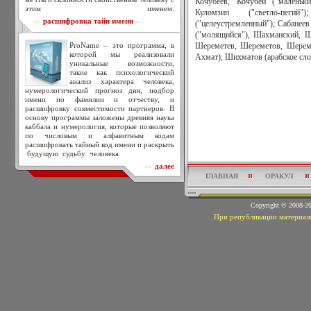
Кочубеев, Кочубей ("маленьки
этим именем.
Куломзин ("светло-пегий
расшифровка тайн имени
>>
<<
("целеустремленный"); Сабанеев
("молящийся"), Шахманский, Ш
ProName – это программа, в
Шереметев, Шереметов, Шереме
которой мы реализовали
Ахмат); Шихматов (арабское сло
уникальные возможности,
такие как психологический
анализ характера человека,
нумерологический прогноз дня, подбор
имени по фамилии и отчеству, и
расшифровку совместимости партнеров. В
основу программы заложены древняя наука
каббала и нумерология, которые позволяют
по числовым и алфавитным кодам
расшифровать тайный код имени и раскрыть
будущую судьбу человека.
далее
>>
ГЛАВНАЯ
ОРАКУЛ
Copyright © 2008-
При републикации материало