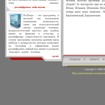
человек получал прозвище Ш
этим именем.
уборам? За мастерство при их 
расшифровка тайн имени
>>
<<
Шлык, Шлыков, Шлычкин, Шлычк
теперь мало кому понятное. Л
ProName – это программа, в
Башлычевский, Башлычокин.
которой мы реализовали
уникальные возможности,
такие как психологический
анализ характера человека,
нумерологический прогноз дня, подбор
имени по фамилии и отчеству, и
расшифровку совместимости партнеров. В
основу программы заложены древняя наука
каббала и нумерология, которые позволяют
по числовым и алфавитным кодам
расшифровать тайный код имени и раскрыть
будущую судьбу человека.
далее
>>
ГЛАВНАЯ
ОРАКУЛ
Copyright © 2008-
При републикации материало