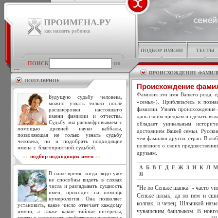
ПРОИМЕНА.РУ
как назвать ребенка
ПОДБОР ИМЕНИ
ТЕСТЫ
ПОИСК
ПРОИСХОЖДЕНИЕ ФАМИЛ
ПОПУЛЯРНОЕ
Происхождение фами
Фамилия это имя Вашего рода, ед
Будущую судьбу человека,
«семья»). Приблизьтесь к позн
можно узнать только после
фамилии. Узнать происхождение 
расшифровки настоящего
имени фамилии и отчества.
дань своим предкам и сделать вкл
Судьбу мы расшифровываем с
обладает уникальным историч
помощью древней науки каббалы,
достоянием Вашей семьи. Русски
позволяющая не только узнать судьбу
чем фамилии других стран. В люб
человека, но и подобрать подходящие
полезного о своих предшественни
имена с благоприятной судьбой.
друзьям.
подбор подходящих имен
>>
<<
А
Б
В
Г
Д
Е
Ж
З
И
К
Л
М
В наше время, когда люди уже
Я
не способны видеть в словах
числа и разгадывать сущность
"Не по Сеньке шапка" - часто уп
имен, приходит на помощь
Сеньке шлык, да по нем и сши
нумерология. Она позволяет
колпак, и чепец. Шлычкой назы
установить, какое число отвечает каждому
имени, а также какие тайные интересы,
чувашским башлыком. В новгор
мечты и склонности свойственны человеку с