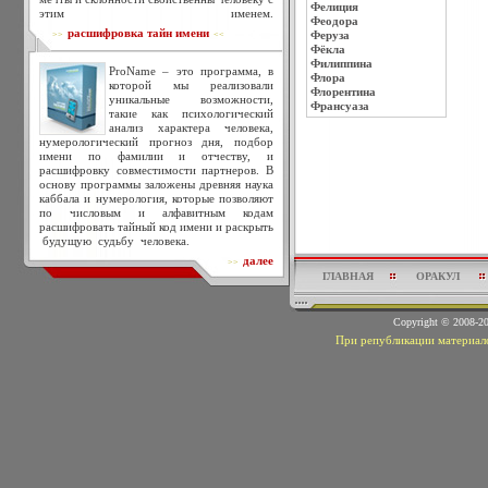
Фелиция
этим именем.
Феодора
расшифровка тайн имени
Феруза
>>
<<
Фёкла
Филиппина
ProName – это программа, в
Флора
которой мы реализовали
Флорентина
уникальные возможности,
Франсуаза
такие как психологический
анализ характера человека,
нумерологический прогноз дня, подбор
имени по фамилии и отчеству, и
расшифровку совместимости партнеров. В
основу программы заложены древняя наука
каббала и нумерология, которые позволяют
по числовым и алфавитным кодам
расшифровать тайный код имени и раскрыть
будущую судьбу человека.
далее
>>
ГЛАВНАЯ
ОРАКУЛ
Copyright © 2008-
При републикации материало