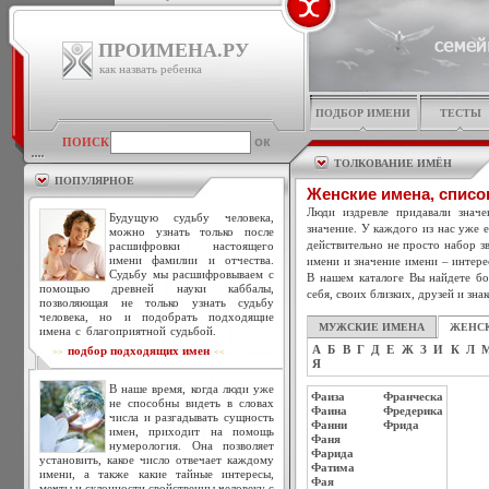
ПРОИМЕНА.РУ
как назвать ребенка
ПОДБОР ИМЕНИ
ТЕСТЫ
ПОИСК
ТОЛКОВАНИЕ ИМЁН
ПОПУЛЯРНОЕ
Женские имена, списо
Люди издревле придавали знач
Будущую судьбу человека,
значение. У каждого из нас уже 
можно узнать только после
действительно не просто набор зв
расшифровки настоящего
имени фамилии и отчества.
имени и значение имени – интере
Судьбу мы расшифровываем с
В нашем каталоге Вы найдете бо
помощью древней науки каббалы,
себя, своих близких, друзей и зна
позволяющая не только узнать судьбу
человека, но и подобрать подходящие
МУЖСКИЕ ИМЕНА
ЖЕНС
имена с благоприятной судьбой.
А
Б
В
Г
Д
Е
Ж
З
И
К
Л
подбор подходящих имен
>>
<<
Я
В наше время, когда люди уже
Фаиза
Франческа
не способны видеть в словах
Фаина
Фредерика
числа и разгадывать сущность
Фанни
Фрида
имен, приходит на помощь
Фаня
нумерология. Она позволяет
Фарида
установить, какое число отвечает каждому
Фатима
имени, а также какие тайные интересы,
Фая
мечты и склонности свойственны человеку с