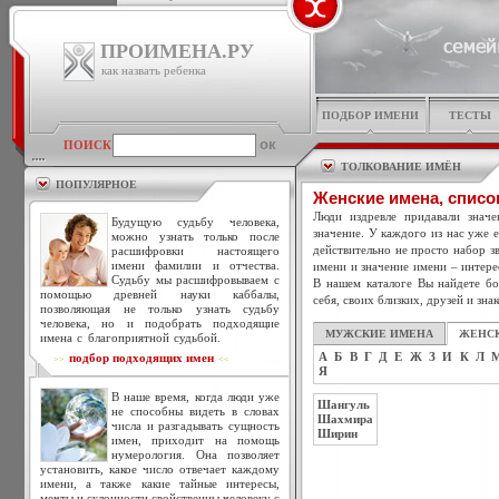
ПРОИМЕНА.РУ
как назвать ребенка
ПОДБОР ИМЕНИ
ТЕСТЫ
ПОИСК
ТОЛКОВАНИЕ ИМЁН
ПОПУЛЯРНОЕ
Женские имена, списо
Люди издревле придавали знач
Будущую судьбу человека,
значение. У каждого из нас уже 
можно узнать только после
действительно не просто набор зв
расшифровки настоящего
имени фамилии и отчества.
имени и значение имени – интере
Судьбу мы расшифровываем с
В нашем каталоге Вы найдете бо
помощью древней науки каббалы,
себя, своих близких, друзей и зна
позволяющая не только узнать судьбу
человека, но и подобрать подходящие
МУЖСКИЕ ИМЕНА
ЖЕНС
имена с благоприятной судьбой.
А
Б
В
Г
Д
Е
Ж
З
И
К
Л
подбор подходящих имен
>>
<<
Я
В наше время, когда люди уже
Шангуль
не способны видеть в словах
Шахмира
числа и разгадывать сущность
Ширин
имен, приходит на помощь
нумерология. Она позволяет
установить, какое число отвечает каждому
имени, а также какие тайные интересы,
мечты и склонности свойственны человеку с