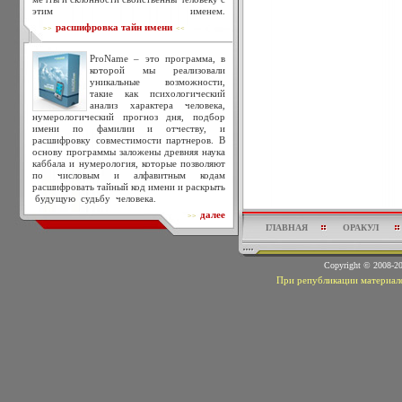
этим именем.
расшифровка тайн имени
>>
<<
ProName – это программа, в
которой мы реализовали
уникальные возможности,
такие как психологический
анализ характера человека,
нумерологический прогноз дня, подбор
имени по фамилии и отчеству, и
расшифровку совместимости партнеров. В
основу программы заложены древняя наука
каббала и нумерология, которые позволяют
по числовым и алфавитным кодам
расшифровать тайный код имени и раскрыть
будущую судьбу человека.
далее
>>
ГЛАВНАЯ
ОРАКУЛ
Copyright © 2008-
При републикации материало