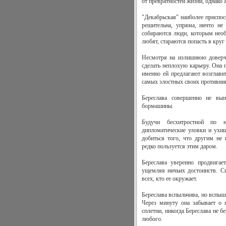
от превратностей жизни, однако 
"Декабрьская" наиболее приспос
решительна, упряма, ничто не
собираются люди, которым необ
любят, стараются попасть в круг 
Несмотря на излишнюю доверчи
сделать неплохую карьеру. Она 
именно ей предлагают возглавит
самых злостных своих противник
Береслава совершенно не вын
бормашины.
Будучи бесхитростной по н
дипломатические уловки и ухищ
добиться того, что другим не 
редко пользуется этим даром.
Береслава уверенно продвигае
ущемляя ничьих достоинств. С
всех, кто ее окружает.
Береслава вспыльчива, но вспыш
Через минуту она забывает о 
сплетни, никогда Береслава не б
любого.