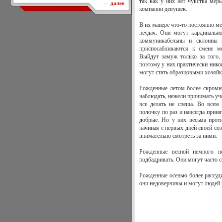
так как у них нет чувства ме
далее
>>
компании девушек.
В их манере что-то постоянно ме
неудач. Они могут кардинальн
коммуникабельны и склонны 
приспосабливаются к смене м
Выйдут замуж только за того,
поэтому у них практически нико
могут стать образцовыми хозяй
Рожденные летом более скромны
наблюдать, нежели принимать уч
все делать не спеша. Во всем
полочку по раз и навсегда прин
добрые. Но у них весьма прот
начиная с первых дней своей со
внимательно смотреть за ними.
Рожденные весной немного н
подбадривать. Они могут часто с
Рожденные осенью более рассуди
они недоверчивы и могут людей 