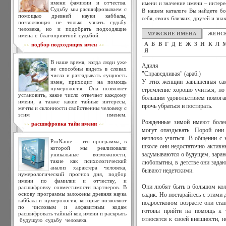
имени фамилии и отчества.
имени и значение имени – интере
Судьбу мы расшифровываем с
В нашем каталоге Вы найдете бо
помощью древней науки каббалы,
себя, своих близких, друзей и зна
позволяющая не только узнать судьбу
человека, но и подобрать подходящие
МУЖСКИЕ ИМЕНА
ЖЕНС
имена с благоприятной судьбой.
А
Б
В
Г
Д
Е
Ж
З
И
К
Л
подбор подходящих имен
>>
<<
Я
В наше время, когда люди уже
Адиля
не способны видеть в словах
"Справедливая" (араб.)
числа и разгадывать сущность
имен, приходит на помощь
У этих женщин завышенная сам
нумерология. Она позволяет
стремление хорошо учиться, но 
установить, какое число отвечает каждому
большим удовольствием помогаю
имени, а также какие тайные интересы,
прочь убраться и постирать.
мечты и склонности свойственны человеку с
этим именем.
Рожденные зимой имеют более
расшифровка тайн имени
>>
<<
могут опаздывать. Порой они
неплохо учиться. В общении с
ProName – это программа, в
школе они недостаточно активны
которой мы реализовали
уникальные возможности,
задумываются о будущем, заране
такие как психологический
любопытны, в детстве они задаю
анализ характера человека,
бывают недетскими.
нумерологический прогноз дня, подбор
имени по фамилии и отчеству, и
Они любят быть в большом колл
расшифровку совместимости партнеров. В
основу программы заложены древняя наука
садик. Но постарайтесь с этими
каббала и нумерология, которые позволяют
подростковом возрасте они ста
по числовым и алфавитным кодам
готовы прийти на помощь к т
расшифровать тайный код имени и раскрыть
относятся к своей внешности, н
будущую судьбу человека.