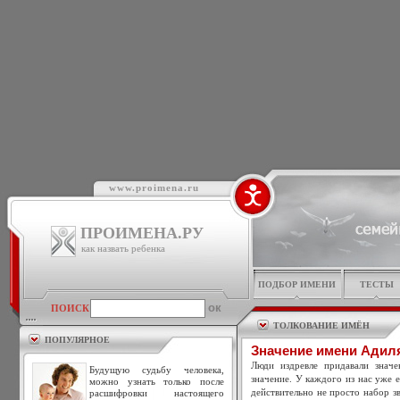
www.proimena.ru
ПРОИМЕНА.РУ
как назвать ребенка
ПОДБОР ИМЕНИ
ТЕСТЫ
ПОИСК
ТОЛКОВАНИЕ ИМЁН
ПОПУЛЯРНОЕ
Значение имени Адил
Люди издревле придавали знач
Будущую судьбу человека,
значение. У каждого из нас уже 
можно узнать только после
действительно не просто набор зв
расшифровки настоящего