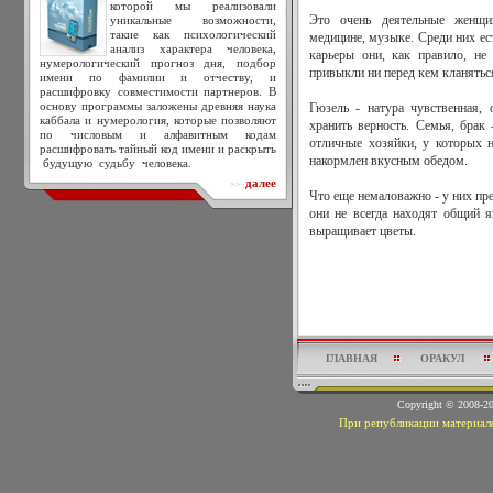
которой мы реализовали
уникальные возможности,
Это очень деятельные женщи
такие как психологический
медицине, музыке. Среди них ес
анализ характера человека,
карьеры они, как правило, не
нумерологический прогноз дня, подбор
привыкли ни перед кем кланятьс
имени по фамилии и отчеству, и
расшифровку совместимости партнеров. В
основу программы заложены древняя наука
Гюзель - натура чувственная,
каббала и нумерология, которые позволяют
хранить верность. Семья, брак
по числовым и алфавитным кодам
отличные хозяйки, у которых н
расшифровать тайный код имени и раскрыть
накормлен вкусным обедом.
будущую судьбу человека.
далее
>>
Что еще немаловажно - у них пр
они не всегда находят общий 
выращивает цветы.
ГЛАВНАЯ
ОРАКУЛ
Copyright © 2008-
При републикации материало