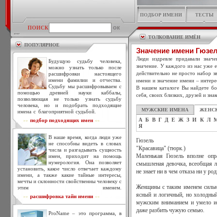
ПОДБОР ИМЕНИ
ТЕСТЫ
ПОИСК
ТОЛКОВАНИЕ ИМЁН
ПОПУЛЯРНОЕ
Значение имени Гюзе
Люди издревле придавали знач
Будущую судьбу человека,
значение. У каждого из нас уже 
можно узнать только после
действительно не просто набор зв
расшифровки настоящего
имени фамилии и отчества.
имени и значение имени – интере
Судьбу мы расшифровываем с
В нашем каталоге Вы найдете бо
помощью древней науки каббалы,
себя, своих близких, друзей и зна
позволяющая не только узнать судьбу
человека, но и подобрать подходящие
МУЖСКИЕ ИМЕНА
ЖЕНС
имена с благоприятной судьбой.
А
Б
В
Г
Д
Е
Ж
З
И
К
Л
подбор подходящих имен
>>
<<
Я
В наше время, когда люди уже
Гюзель
не способны видеть в словах
"Красавица" (тюрк.)
числа и разгадывать сущность
имен, приходит на помощь
Маленькая Гюзель вполне опра
нумерология. Она позволяет
смышленая девочка, всеобщая л
установить, какое число отвечает каждому
не знает ни в чем отказа ни у р
имени, а также какие тайные интересы,
мечты и склонности свойственны человеку с
Женщины с таким именем сильн
этим именем.
ясный и логичный, но холодны
расшифровка тайн имени
>>
<<
мужским вниманием и умело ис
даже разбить чужую семью.
ProName – это программа, в