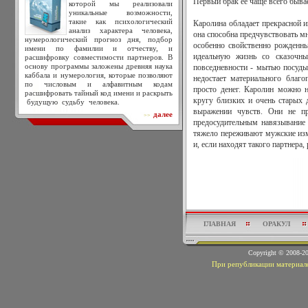
Первый брак ее чаще всего бывае
которой мы реализовали
уникальные возможности,
такие как психологический
Каролина обладает прекрасной и
анализ характера человека,
она способна предчувствовать м
нумерологический прогноз дня, подбор
особенно свойственно рожденн
имени по фамилии и отчеству, и
идеальную жизнь со сказочн
расшифровку совместимости партнеров. В
основу программы заложены древняя наука
повседневности - мытью посуды
каббала и нумерология, которые позволяют
недостает материального благ
по числовым и алфавитным кодам
просто денег. Каролин можно н
расшифровать тайный код имени и раскрыть
кругу близких и очень старых
будущую судьбу человека.
выражении чувств. Они не пр
далее
>>
предосудительным навязывание 
тяжело переживают мужские из
и, если находят такого партнера,
ГЛАВНАЯ
ОРАКУЛ
Copyright © 2008-
При републикации материало