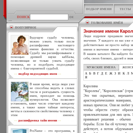
ПОДБОР ИМЕНИ
ТЕСТЫ
ПОИСК
ТОЛКОВАНИЕ ИМЁН
ПОПУЛЯРНОЕ
Значение имени Каро
Люди издревле придавали знач
Будущую судьбу человека,
значение. У каждого из нас уже 
можно узнать только после
действительно не просто набор зв
расшифровки настоящего
имени фамилии и отчества.
имени и значение имени – интере
Судьбу мы расшифровываем с
В нашем каталоге Вы найдете бо
помощью древней науки каббалы,
себя, своих близких, друзей и зна
позволяющая не только узнать судьбу
человека, но и подобрать подходящие
МУЖСКИЕ ИМЕНА
ЖЕНС
имена с благоприятной судьбой.
А
Б
В
Г
Д
Е
Ж
З
И
К
Л
подбор подходящих имен
>>
<<
Я
В наше время, когда люди уже
Каролина
не способны видеть в словах
"Королева", "Королевская" (герм
числа и разгадывать сущность
имен, приходит на помощь
Это тип скрытных, нерешит
нумерология. Она позволяет
аристократическими манерами
установить, какое число отвечает каждому
новых причесок. Они не любят у
имени, а также какие тайные интересы,
чтобы обрести статус образ
мечты и склонности свойственны человеку с
привлекательная для них цель.
этим именем.
принимает решения - обычно 
расшифровка тайн имени
>>
<<
борьбы. Если бы ей чуточку так
действует, а потом обдумывает
ProName – это программа, в