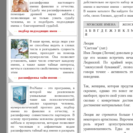
действительно не просто набор зв
расшифровки настоящего
имени фамилии и отчества.
имени и значение имени – интере
Судьбу мы расшифровываем с
В нашем каталоге Вы найдете бо
помощью древней науки каббалы,
себя, своих близких, друзей и зна
позволяющая не только узнать судьбу
человека, но и подобрать подходящие
МУЖСКИЕ ИМЕНА
ЖЕНС
имена с благоприятной судьбой.
А
Б
В
Г
Д
Е
Ж
З
И
К
Л
подбор подходящих имен
>>
<<
Я
В наше время, когда люди уже
Люция
не способны видеть в словах
"Светлая" (лат.)
числа и разгадывать сущность
имен, приходит на помощь
Имя Люция (Лючия) довольно рас
нумерология. Она позволяет
где его можно встретить неча
установить, какое число отвечает каждому
Людмилой. По крайней мере,
имени, а также какие тайные интересы,
"лакмусовой бумажкой", позво
мечты и склонности свойственны человеку с
говоря точнее - активность э
этим именем.
поведении.
расшифровка тайн имени
>>
<<
Так, женщина, которая предста
ProName – это программа, в
скромно, однако это вовсе не
которой мы реализовали
уникальные возможности,
наоборот, просто свой успех он
такие как психологический
сколько с конкретным достиж
анализ характера человека,
достижение материальных благ.
нумерологический прогноз дня, подбор
имени по фамилии и отчеству, и
Люция же стремится больше б
расшифровку совместимости партнеров. В
основу программы заложены древняя наука
некоторого артистизма. Впрочем
каббала и нумерология, которые позволяют
роль играет целеустремле
по числовым и алфавитным кодам
уравновешенность. Едва ли
расшифровать тайный код имени и раскрыть