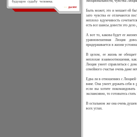
эмоциональности, чувства Люции
будущую судьбу человека.
далее
>>
Быть может, это и мешает ей бы
зато чувства ее отличаются по
неплохо вдумчивость сочетаетс
есть все шансы довести это дело 
А вот то, какова будет ее жизне
уравновешенная Люция дово
придерживается в жизни устоявш
В целом, ее жизнь не обещает
неплохие взаимоотношения, как 
Люция умеет справляться с дома
семейного счастья очень даже н
Едва ли в отношениях с Люцией 
вине. Она умеет держать себя в
если вы хотите покомандовать 
экспансивно, то готовьтесь стат
В остальном же она очень душев
всех углах.