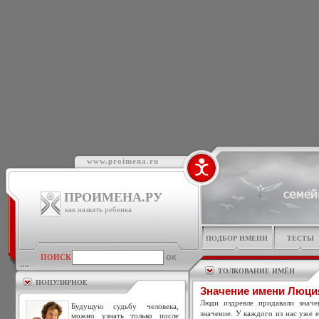
www.proimena.ru
ПРОИМЕНА.РУ
как назвать ребенка
ПОДБОР ИМЕНИ
ТЕСТЫ
ПОИСК
ТОЛКОВАНИЕ ИМЁН
ПОПУЛЯРНОЕ
Значение имени Люци
Люди издревле придавали знач
Будущую судьбу человека,
значение. У каждого из нас уже 
можно узнать только после