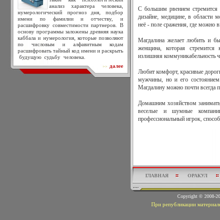
анализ характера человека,
С большим рвением стремится к
нумерологический прогноз дня, подбор
дизайне, медицине, в области 
имени по фамилии и отчеству, и
неё - поле сражения, где можно 
расшифровку совместимости партнеров. В
основу программы заложены древняя наука
каббала и нумерология, которые позволяют
Магдалина желает любить и бы
по числовым и алфавитным кодам
женщина, которая стремится 
расшифровать тайный код имени и раскрыть
излишняя коммуникабельность ч
будущую судьбу человека.
далее
>>
Любит комфорт, красивые дороги
мужчины, но и его состоянием.
Магдалину можно почти всегда п
Домашним хозяйством заниматьс
веселые и шумные компани
профессиональный игрок, способ
ГЛАВНАЯ
ОРАКУЛ
Copyright © 2008-
При републикации материало