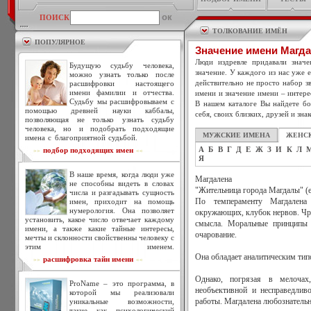
ПОИСК
ТОЛКОВАНИЕ ИМЁН
ПОПУЛЯРНОЕ
Значение имени Магд
Люди издревле придавали знач
Будущую судьбу человека,
значение. У каждого из нас уже 
можно узнать только после
действительно не просто набор зв
расшифровки настоящего
имени фамилии и отчества.
имени и значение имени – интере
Судьбу мы расшифровываем с
В нашем каталоге Вы найдете бо
помощью древней науки каббалы,
себя, своих близких, друзей и зна
позволяющая не только узнать судьбу
человека, но и подобрать подходящие
МУЖСКИЕ ИМЕНА
ЖЕНС
имена с благоприятной судьбой.
А
Б
В
Г
Д
Е
Ж
З
И
К
Л
подбор подходящих имен
>>
<<
Я
В наше время, когда люди уже
Магдалена
не способны видеть в словах
"Жительница города Магдалы" (е
числа и разгадывать сущность
имен, приходит на помощь
По темпераменту Магдален
нумерология. Она позволяет
окружающих, клубок нервов. Чре
установить, какое число отвечает каждому
смысла. Моральные принципы н
имени, а также какие тайные интересы,
очарование.
мечты и склонности свойственны человеку с
этим именем.
Она обладает аналитическим ти
расшифровка тайн имени
>>
<<
Однако, погрязая в мелоча
ProName – это программа, в
необъективной и несправедлив
которой мы реализовали
уникальные возможности,
работы. Магдалена любознательн
такие как психологический