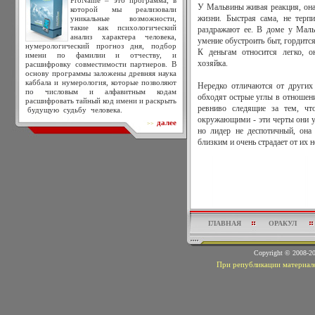
ProName – это программа, в
У Мальвины живая реакция, она 
которой мы реализовали
уникальные возможности,
жизни. Быстрая сама, не терп
такие как психологический
раздражают ее. В доме у Маль
анализ характера человека,
умение обустроить быт, гордится 
нумерологический прогноз дня, подбор
К деньгам относится легко, о
имени по фамилии и отчеству, и
хозяйка.
расшифровку совместимости партнеров. В
основу программы заложены древняя наука
каббала и нумерология, которые позволяют
Нередко отличаются от других
по числовым и алфавитным кодам
обходят острые углы в отношени
расшифровать тайный код имени и раскрыть
ревниво следящие за тем, чт
будущую судьбу человека.
окружающими - эти черты они ун
далее
>>
но лидер не деспотичный, она 
близким и очень страдает от их 
ГЛАВНАЯ
ОРАКУЛ
Copyright © 2008-
При републикации материало