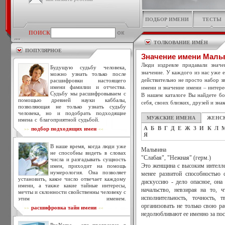
ПОДБОР ИМЕНИ
ТЕСТЫ
ПОИСК
ТОЛКОВАНИЕ ИМЁН
ПОПУЛЯРНОЕ
Значение имени Маль
Люди издревле придавали знач
Будущую судьбу человека,
значение. У каждого из нас уже 
можно узнать только после
действительно не просто набор зв
расшифровки настоящего
имени фамилии и отчества.
имени и значение имени – интере
Судьбу мы расшифровываем с
В нашем каталоге Вы найдете бо
помощью древней науки каббалы,
себя, своих близких, друзей и зна
позволяющая не только узнать судьбу
человека, но и подобрать подходящие
МУЖСКИЕ ИМЕНА
ЖЕНС
имена с благоприятной судьбой.
А
Б
В
Г
Д
Е
Ж
З
И
К
Л
подбор подходящих имен
>>
<<
Я
В наше время, когда люди уже
Мальвина
не способны видеть в словах
"Слабая", "Нежная" (герм.)
числа и разгадывать сущность
имен, приходит на помощь
Это женщина с высоким интеллек
нумерология. Она позволяет
менее развитой способностью 
установить, какое число отвечает каждому
дискуссию - дело опасное, она
имени, а также какие тайные интересы,
начальство, невзирая на то, 
мечты и склонности свойственны человеку с
исполнительность, точность, 
этим именем.
организовать не только свою ра
расшифровка тайн имени
>>
<<
недолюбливают ее именно за пос