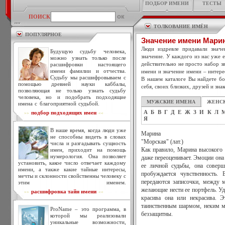
ПОДБОР ИМЕНИ
ТЕСТЫ
ПОИСК
ТОЛКОВАНИЕ ИМЁН
ПОПУЛЯРНОЕ
Значение имени Мари
Люди издревле придавали знач
Будущую судьбу человека,
значение. У каждого из нас уже 
можно узнать только после
действительно не просто набор зв
расшифровки настоящего
имени фамилии и отчества.
имени и значение имени – интере
Судьбу мы расшифровываем с
В нашем каталоге Вы найдете бо
помощью древней науки каббалы,
себя, своих близких, друзей и зна
позволяющая не только узнать судьбу
человека, но и подобрать подходящие
МУЖСКИЕ ИМЕНА
ЖЕНС
имена с благоприятной судьбой.
А
Б
В
Г
Д
Е
Ж
З
И
К
Л
подбор подходящих имен
>>
<<
Я
В наше время, когда люди уже
Марина
не способны видеть в словах
"Морская" (лат.)
числа и разгадывать сущность
имен, приходит на помощь
Как правило, Марина высокого 
нумерология. Она позволяет
даже переоценивает. Эмоции она 
установить, какое число отвечает каждому
ее личной судьбы, она соверш
имени, а также какие тайные интересы,
пробуждается чувственность.
мечты и склонности свойственны человеку с
передаются записочки, между 
этим именем.
желающие нести ее портфель. Уд
расшифровка тайн имени
>>
<<
красива она или некрасива. 
таинственным шармом, неким м
ProName – это программа, в
беззащитны.
которой мы реализовали
уникальные возможности,