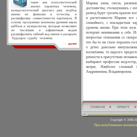
такие как психологический
Марина умна, смела, раскова
анализ характера человека,
достоинства; столкнувшись с из
нумерологический прогноз дня, подбор
развод будет грозить крахом вс
имени по фамилии и отчеству, и
и расчетливости Марина все ж
расшифровку совместимости партнеров. В
основу программы заложены древняя наука
спокойного, с покладистым ха
каббала и нумерология, которые позволяют
уровень жизни. При этом муж 
по числовым и алфавитным кодам
потерпит невнимания к себе. 
расшифровать тайный код имени и раскрыть
непростые отношения со свекро
будущую судьбу человека.
что бы то ни стало поразить го
далее
>>
о детях довольно импульсивн
воспитании, то надолго предост
ревности в присутствии незнако
выбирают профессии медсестер,
актрис. Наиболее сложный 
Андрияновна, Владимировна.
ГЛАВНАЯ
ОРАКУЛ
Copyright © 2008-
При републикации материало