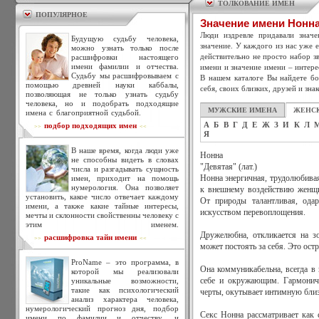
ТОЛКОВАНИЕ ИМЁН
ПОПУЛЯРНОЕ
Значение имени Нонн
Люди издревле придавали знач
Будущую судьбу человека,
значение. У каждого из нас уже 
можно узнать только после
действительно не просто набор зв
расшифровки настоящего
имени фамилии и отчества.
имени и значение имени – интере
Судьбу мы расшифровываем с
В нашем каталоге Вы найдете бо
помощью древней науки каббалы,
себя, своих близких, друзей и зна
позволяющая не только узнать судьбу
человека, но и подобрать подходящие
МУЖСКИЕ ИМЕНА
ЖЕНС
имена с благоприятной судьбой.
А
Б
В
Г
Д
Е
Ж
З
И
К
Л
подбор подходящих имен
>>
<<
Я
В наше время, когда люди уже
Нонна
не способны видеть в словах
"Девятая" (лат.)
числа и разгадывать сущность
имен, приходит на помощь
Нонна энергичная, трудолюбивая
нумерология. Она позволяет
к внешнему воздействию женщин
установить, какое число отвечает каждому
От природы талантливая, ода
имени, а также какие тайные интересы,
искусством перевоплощения.
мечты и склонности свойственны человеку с
этим именем.
Дружелюбна, откликается на з
расшифровка тайн имени
>>
<<
может постоять за себя. Это ос
ProName – это программа, в
Она коммуникабельна, всегда в 
которой мы реализовали
уникальные возможности,
себе и окружающим. Гармоничн
такие как психологический
черты, окутывает интимную бли
анализ характера человека,
нумерологический прогноз дня, подбор
Секс Нонна рассматривает как 
имени по фамилии и отчеству, и