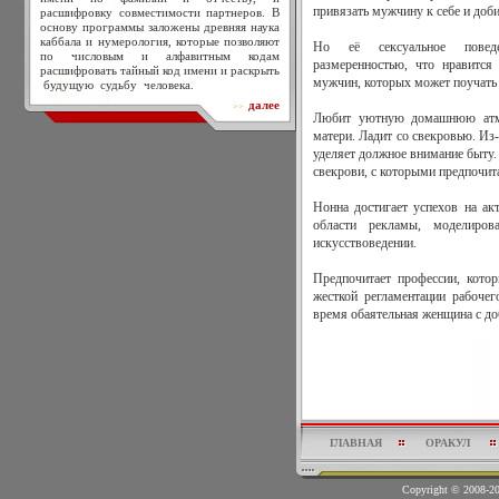
привязать мужчину к себе и доб
расшифровку совместимости партнеров. В
основу программы заложены древняя наука
каббала и нумерология, которые позволяют
Но её сексуальное поведе
по числовым и алфавитным кодам
размеренностью, что нравитс
расшифровать тайный код имени и раскрыть
мужчин, которых может поучать 
будущую судьбу человека.
далее
>>
Любит уютную домашнюю атмо
матери. Ладит со свекровью. Из-
уделяет должное внимание быту.
свекрови, с которыми предпочита
Нонна достигает успехов на ак
области рекламы, моделиро
искусствоведении.
Предпочитает профессии, кото
жесткой регламентации рабочег
время обаятельная женщина с д
ГЛАВНАЯ
ОРАКУЛ
Copyright © 2008-