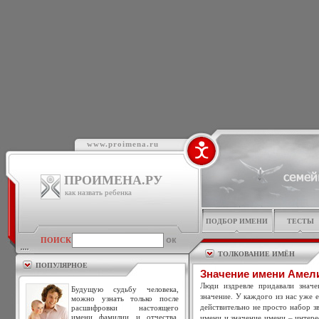
www.proimena.ru
ПРОИМЕНА.РУ
как назвать ребенка
ПОДБОР ИМЕНИ
ТЕСТЫ
ПОИСК
ТОЛКОВАНИЕ ИМЁН
ПОПУЛЯРНОЕ
Значение имени Амел
Люди издревле придавали знач
Будущую судьбу человека,
значение. У каждого из нас уже 
можно узнать только после
действительно не просто набор зв
расшифровки настоящего
имени фамилии и отчества.
имени и значение имени – интере