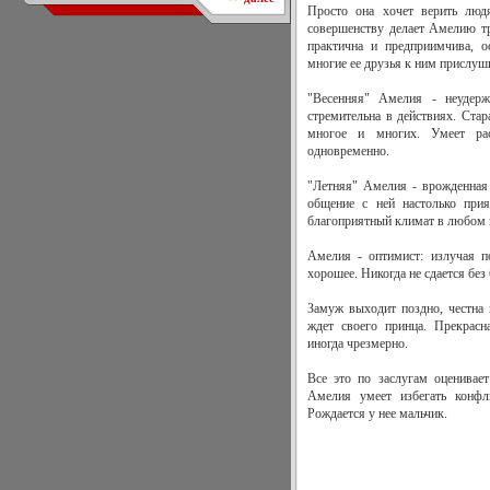
Просто она хочет верить люд
совершенству делает Амелию тр
практична и предприимчива, о
многие ее друзья к ним прислуш
"Весенняя" Амелия - неудержи
стремительна в действиях. Стар
многое и многих. Умеет рас
одновременно.
"Летняя" Амелия - врожденная 
общение с ней настолько прия
благоприятный климат в любом к
Амелия - оптимист: излучая п
хорошее. Никогда не сдается без 
Замуж выходит поздно, честна 
ждет своего принца. Прекрасн
иногда чрезмерно.
Все это по заслугам оценивае
Амелия умеет избегать конфли
Рождается у нее мальчик.