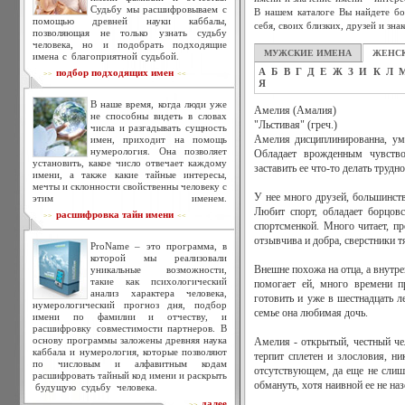
Судьбу мы расшифровываем с
В нашем каталоге Вы найдете бо
помощью древней науки каббалы,
себя, своих близких, друзей и зна
позволяющая не только узнать судьбу
человека, но и подобрать подходящие
МУЖСКИЕ ИМЕНА
ЖЕНС
имена с благоприятной судьбой.
А
Б
В
Г
Д
Е
Ж
З
И
К
Л
подбор подходящих имен
>>
<<
Я
В наше время, когда люди уже
Амелия (Амалия)
не способны видеть в словах
"Льстивая" (греч.)
числа и разгадывать сущность
имен, приходит на помощь
Амелия дисциплинированна, умее
нумерология. Она позволяет
Обладает врожденным чувство
установить, какое число отвечает каждому
заставить ее что-то делать трудн
имени, а также какие тайные интересы,
мечты и склонности свойственны человеку с
У нее много друзей, большинств
этим именем.
Любит спорт, обладает борцов
расшифровка тайн имени
>>
<<
спортсменкой. Много читает, пр
отзывчива и добра, сверстники т
ProName – это программа, в
которой мы реализовали
уникальные возможности,
Внешне похожа на отца, а внутре
такие как психологический
помогает ей, много времени п
анализ характера человека,
готовить и уже в шестнадцать л
нумерологический прогноз дня, подбор
семье она любимая дочь.
имени по фамилии и отчеству, и
расшифровку совместимости партнеров. В
основу программы заложены древняя наука
Амелия - открытый, честный че
каббала и нумерология, которые позволяют
терпит сплетен и злословия, ни
по числовым и алфавитным кодам
отсутствующем, да еще не слиш
расшифровать тайный код имени и раскрыть
обмануть, хотя наивной ее не на
будущую судьбу человека.
далее
>>