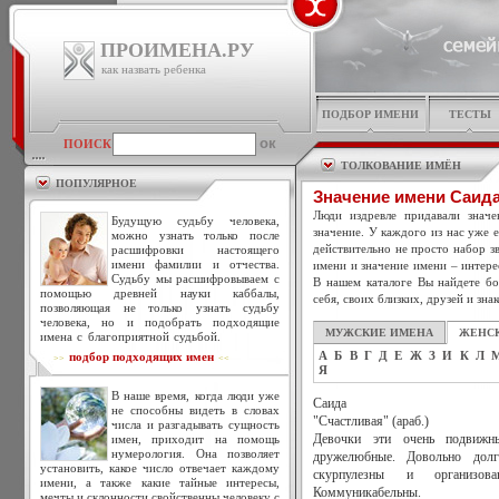
ПРОИМЕНА.РУ
как назвать ребенка
ПОДБОР ИМЕНИ
ТЕСТЫ
ПОИСК
ТОЛКОВАНИЕ ИМЁН
ПОПУЛЯРНОЕ
Значение имени Саид
Люди издревле придавали знач
Будущую судьбу человека,
значение. У каждого из нас уже 
можно узнать только после
действительно не просто набор зв
расшифровки настоящего
имени фамилии и отчества.
имени и значение имени – интере
Судьбу мы расшифровываем с
В нашем каталоге Вы найдете бо
помощью древней науки каббалы,
себя, своих близких, друзей и зна
позволяющая не только узнать судьбу
человека, но и подобрать подходящие
МУЖСКИЕ ИМЕНА
ЖЕНС
имена с благоприятной судьбой.
А
Б
В
Г
Д
Е
Ж
З
И
К
Л
подбор подходящих имен
>>
<<
Я
В наше время, когда люди уже
Саида
не способны видеть в словах
"Счастливая" (араб.)
числа и разгадывать сущность
имен, приходит на помощь
Девочки эти очень подвижн
нумерология. Она позволяет
дружелюбные. Довольно долг
установить, какое число отвечает каждому
скурпулезны и организов
имени, а также какие тайные интересы,
Коммуникабельны.
мечты и склонности свойственны человеку с