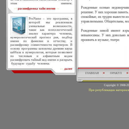
этим именем.
Рожденные осенью недоверчив
расшифровка тайн имени
>>
<<
решение. У них хорошая память.
спокойные, их трудно вывести из
ProName – это программа, в
управляемыми. Общительны, мог
которой мы реализовали
уникальные возможности,
такие как психологический
Рожденные зимой имеют взры
анализ характера человека,
невыносимы. У них довольно м
нумерологический прогноз дня, подбор
проявить в музыке, театре.
имени по фамилии и отчеству, и
расшифровку совместимости партнеров. В
основу программы заложены древняя наука
каббала и нумерология, которые позволяют
по числовым и алфавитным кодам
расшифровать тайный код имени и раскрыть
будущую судьбу человека.
далее
>>
ГЛАВНАЯ
ОРАКУЛ
Copyright © 2008-
При републикации материало