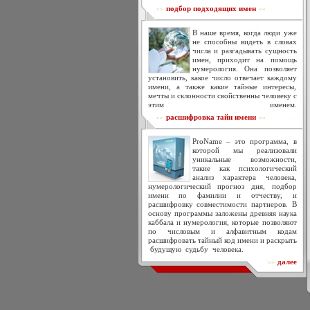
подбор подходящих имен
>>
<<
В наше время, когда люди уже
не способны видеть в словах
числа и разгадывать сущность
имен, приходит на помощь
нумерология. Она позволяет
установить, какое число отвечает каждому
имени, а также какие тайные интересы,
мечты и склонности свойственны человеку с
этим именем.
расшифровка тайн имени
>>
<<
ProName – это программа, в
которой мы реализовали
уникальные возможности,
такие как психологический
анализ характера человека,
нумерологический прогноз дня, подбор
имени по фамилии и отчеству, и
расшифровку совместимости партнеров. В
основу программы заложены древняя наука
каббала и нумерология, которые позволяют
по числовым и алфавитным кодам
расшифровать тайный код имени и раскрыть
будущую судьбу человека.
далее
>>