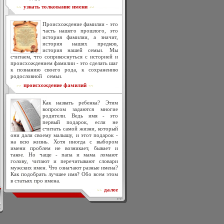
узнать толкование имени
>>
<<
Происхождение фамилии - это
часть нашего прошлого, это
история фамилии, а значит,
история наших предков,
история нашей семьи. Мы
считаем, что соприкоснуться с историей и
происхождением фамилии - это сделать шаг
к познанию своего рода, к сохранению
родословной семьи.
происхождение фамилий
>>
<<
Как назвать ребенка? Этим
вопросом задаются многие
родители. Ведь имя - это
первый подарок, если не
считать самой жизни, который
они дали своему малышу, и этот подарок -
на всю жизнь. Хотя иногда с выбором
имени проблем не возникает, бывает и
такое. Но чаще - папа и мама ломают
голову, читают и перечитывают словари
мужских имен. Что означают разные имена?
Как подобрать лучшее имя? Обо всем этом
в статьях про имена.
далее
>>