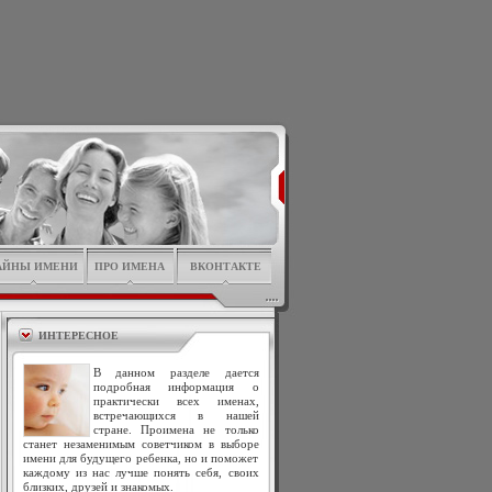
АЙНЫ ИМЕНИ
ПРО ИМЕНА
ВКОНТАКТЕ
ИНТЕРЕСНОЕ
В данном разделе дается
подробная информация о
практически всех именах,
встречающихся в нашей
стране. Проимена не только
станет незаменимым советчиком в выборе
имени для будущего ребенка, но и поможет
каждому из нас лучше понять себя, своих
близких, друзей и знакомых.