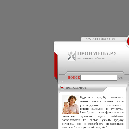
www.proimena.ru
ПРОИМЕНА.РУ
как назвать ребенка
ПОИСК
ПОПУЛЯРНОЕ
Будущую судьбу человека,
можно узнать только после
расшифровки настоящего
имени фамилии и отчества.
Судьбу мы расшифровываем с
помощью древней науки каббалы,
позволяющая не только узнать судьбу
человека, но и подобрать подходящие
имена с благоприятной судьбой.