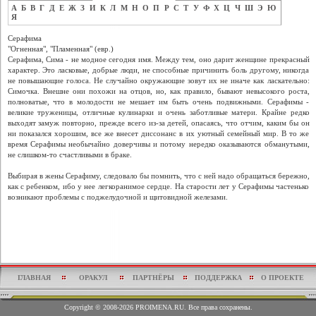
А
Б
В
Г
Д
Е
Ж
З
И
К
Л
М
Н
О
П
Р
С
Т
У
Ф
Х
Ц
Ч
Ш
Э
Ю
Я
Серафима
"Огненная", "Пламенная" (евр.)
Серафима, Сима - не модное сегодня имя. Между тем, оно дарит женщине прекрасный
характер. Это ласковые, добрые люди, не способные причинить боль другому, никогда
не повышающие голоса. Не случайно окружающие зовут их не иначе как ласкательно:
Симочка. Внешне они похожи на отцов, но, как правило, бывают невысокого роста,
полноватые, что в молодости не мешает им быть очень подвижными. Серафимы -
великие труженицы, отличные кулинарки и очень заботливые матери. Крайне редко
выходят замуж повторно, прежде всего из-за детей, опасаясь, что отчим, каким бы он
ни показался хорошим, все же внесет диссонанс в их уютный семейный мир. В то же
время Серафимы необычайно доверчивы и потому нередко оказываются обманутыми,
не слишком-то счастливыми в браке.
Выбирая в жены Серафиму, следовало бы помнить, что с ней надо обращаться бережно,
как с ребенком, ибо у нее легкоранимое сердце. На старости лет у Серафимы частенько
возникают проблемы с поджелудочной и щитовидной железами.
ГЛАВНАЯ
ОРАКУЛ
ПАРТНЁРЫ
ПОДДЕРЖКА
О ПРОЕКТЕ
Copyright © 2008-2026 PROIMENA.RU. Все права сохранены.