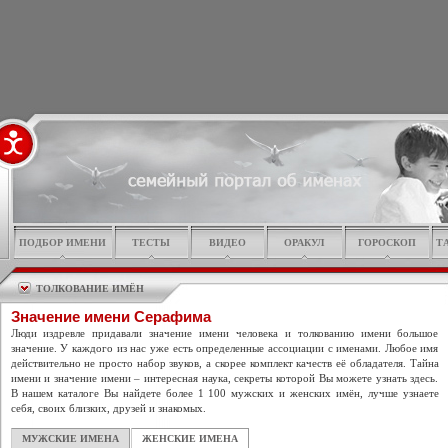
ПОДБОР ИМЕНИ
ТЕСТЫ
ВИДЕО
ОРАКУЛ
ГОРОСКОП
Т
ТОЛКОВАНИЕ ИМЁН
Значение имени Серафима
Люди издревле придавали значение имени человека и толкованию имени большое
значение. У каждого из нас уже есть определенные ассоциации с именами. Любое имя
действительно не просто набор звуков, а скорее комплект качеств её обладателя. Тайна
имени и значение имени – интересная наука, секреты которой Вы можете узнать здесь.
В нашем каталоге Вы найдете более 1 100 мужских и женских имён, лучше узнаете
себя, своих близких, друзей и знакомых.
МУЖСКИЕ ИМЕНА
ЖЕНСКИЕ ИМЕНА