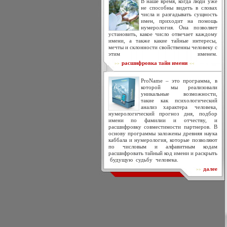
В наше время, когда люди уже
не способны видеть в словах
числа и разгадывать сущность
имен, приходит на помощь
нумерология. Она позволяет
установить, какое число отвечает каждому
имени, а также какие тайные интересы,
мечты и склонности свойственны человеку с
этим именем.
расшифровка тайн имени
>>
<<
ProName – это программа, в
которой мы реализовали
уникальные возможности,
такие как психологический
анализ характера человека,
нумерологический прогноз дня, подбор
имени по фамилии и отчеству, и
расшифровку совместимости партнеров. В
основу программы заложены древняя наука
каббала и нумерология, которые позволяют
по числовым и алфавитным кодам
расшифровать тайный код имени и раскрыть
будущую судьбу человека.
далее
>>