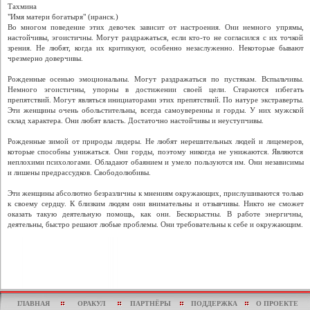
Тахмина
"Имя матери богатыря" (иранск.)
Во многом поведение этих девочек зависит от настроения. Они немного упрямы,
настойчивы, эгоистичны. Могут раздражаться, если кто-то не согласился с их точкой
зрения. Не любят, когда их критикуют, особенно незаслуженно. Некоторые бывают
чрезмерно доверчивы.
Рожденные осенью эмоциональны. Могут раздражаться по пустякам. Вспыльчивы.
Немного эгоистичны, упорны в достижении своей цели. Стараются избегать
препятствий. Могут являться инициаторами этих препятствий. По натуре экстраверты.
Эти женщины очень обольстительны, всегда самоуверенны и горды. У них мужской
склад характера. Они любят власть. Достаточно настойчивы и неуступчивы.
Рожденные зимой от природы лидеры. Не любят нерешительных людей и лицемеров,
которые способны унижаться. Они горды, поэтому никогда не унижаются. Являются
неплохими психологами. Обладают обаянием и умело пользуются им. Они независимы
и лишены предрассудков. Свободолюбивы.
Эти женщины абсолютно безразличны к мнениям окружающих, прислушиваются только
к своему сердцу. К близким людям они внимательны и отзывчивы. Никто не сможет
оказать такую деятельную помощь, как они. Бескорыстны. В работе энергичны,
деятельны, быстро решают любые проблемы. Они требовательны к себе и окружающим.
ГЛАВНАЯ
ОРАКУЛ
ПАРТНЁРЫ
ПОДДЕРЖКА
О ПРОЕКТЕ