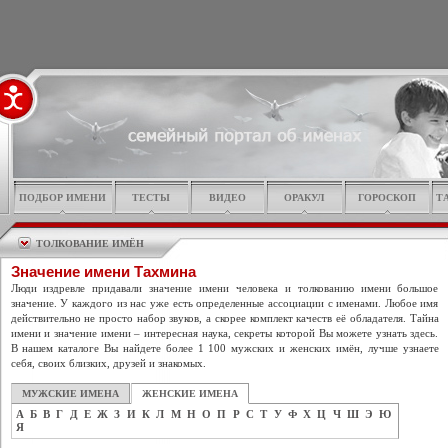
ПОДБОР ИМЕНИ
ТЕСТЫ
ВИДЕО
ОРАКУЛ
ГОРОСКОП
Т
ТОЛКОВАНИЕ ИМЁН
Значение имени Тахмина
Люди издревле придавали значение имени человека и толкованию имени большое
значение. У каждого из нас уже есть определенные ассоциации с именами. Любое имя
действительно не просто набор звуков, а скорее комплект качеств её обладателя. Тайна
имени и значение имени – интересная наука, секреты которой Вы можете узнать здесь.
В нашем каталоге Вы найдете более 1 100 мужских и женских имён, лучше узнаете
себя, своих близких, друзей и знакомых.
МУЖСКИЕ ИМЕНА
ЖЕНСКИЕ ИМЕНА
А
Б
В
Г
Д
Е
Ж
З
И
К
Л
М
Н
О
П
Р
С
Т
У
Ф
Х
Ц
Ч
Ш
Э
Ю
Я