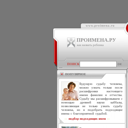
www.proimena.ru
ПРОИМЕНА.РУ
как назвать ребенка
ПОИСК
ПОПУЛЯРНОЕ
Будущую судьбу человека,
можно узнать только после
расшифровки настоящего
имени фамилии и отчества.
Судьбу мы расшифровываем с
помощью древней науки каббалы,
позволяющая не только узнать судьбу
человека, но и подобрать подходящие
имена с благоприятной судьбой.
подбор подходящих имен
>>
<<