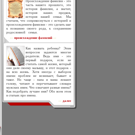
Происхождение фамилии - это
часть нашего прошлого, это
история фамилии, а значит,
история наших предков,
история нашей семьи. Мы
считаем, что соприкоснуться с историей и
происхождением фамилии - это сделать шаг
к познанию своего рода, к сохранению
родословной семьи.
происхождение фамилий
>>
<<
Как назвать ребенка? Этим
вопросом задаются многие
родители. Ведь имя - это
первый подарок, если не
считать самой жизни, который
они дали своему малышу, и этот подарок -
на всю жизнь. Хотя иногда с выбором
имени проблем не возникает, бывает и
такое. Но чаще - папа и мама ломают
голову, читают и перечитывают словари
мужских имен. Что означают разные имена?
Как подобрать лучшее имя? Обо всем этом
в статьях про имена.
далее
>>