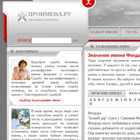
ПРОИМЕНА.РУ
как назвать ребенка
ПОДБОР ИМЕНИ
ТЕСТЫ
ПОИСК
ТОЛКОВАНИЕ ИМЁН
ПОПУЛЯРНОЕ
Значение имени Феод
Люди издревле придавали знач
Будущую судьбу человека,
значение. У каждого из нас уже 
можно узнать только после
действительно не просто набор зв
расшифровки настоящего
имени фамилии и отчества.
имени и значение имени – интере
Судьбу мы расшифровываем с
В нашем каталоге Вы найдете бо
помощью древней науки каббалы,
себя, своих близких, друзей и зна
позволяющая не только узнать судьбу
человека, но и подобрать подходящие
МУЖСКИЕ ИМЕНА
ЖЕНС
имена с благоприятной судьбой.
А
Б
В
Г
Д
Е
Ж
З
И
К
Л
подбор подходящих имен
>>
<<
Я
В наше время, когда люди уже
Феодора
не способны видеть в словах
"Божий дар" (греч.). Синоним Ф
числа и разгадывать сущность
имен, приходит на помощь
Феодора часто любимица в семье
нумерология. Она позволяет
слезами добивается от родителей
установить, какое число отвечает каждому
Она помогает матери по дому, но
имени, а также какие тайные интересы,
награду: игрушку или шоколадку
мечты и склонности свойственны человеку с