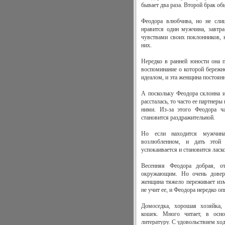
бывает два раза. Второй брак об
Феодора влюбчива, но не слиш
нравится один мужчина, завтра
чувствами своих поклонников, 
них.
Нередко в ранней юности она 
воспоминание о которой бережно
идеалом, и эта женщина постоянн
А поскольку Феодора склонна и
рассталась, то часто ее партнеры
ними. Из-за этого Феодора ча
становится раздражительной.
Но если находится мужчина
возлюбленном, и дать этой
успокаивается и становится ласк
Весенняя Феодора добрая, о
окружающим. Но очень доверч
женщина тяжело переживает из
не учит ее, и Феодора нередко оп
Домоседка, хорошая хозяйка,
кошек. Много читает, в осн
литературу. С удовольствием ходи