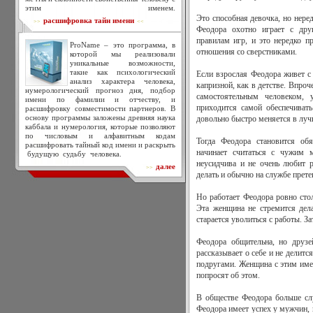
этим именем.
Это способная девочка, но неред
расшифровка тайн имени
>>
<<
Феодора охотно играет с дру
правилам игр, и это нередко п
ProName – это программа, в
отношения со сверстниками.
которой мы реализовали
уникальные возможности,
такие как психологический
Если взрослая Феодора живет с 
анализ характера человека,
капризной, как в детстве. Впроч
нумерологический прогноз дня, подбор
самостоятельным человеком,
имени по фамилии и отчеству, и
приходится самой обеспечивать
расшифровку совместимости партнеров. В
основу программы заложены древняя наука
довольно быстро меняется в лу
каббала и нумерология, которые позволяют
по числовым и алфавитным кодам
Тогда Феодора становится об
расшифровать тайный код имени и раскрыть
начинает считаться с чужим м
будущую судьбу человека.
неусидчива и не очень любит ра
далее
>>
делать и обычно на службе претен
Но работает Феодора ровно стол
Эта женщина не стремится дел
старается уволиться с работы. За
Феодора общительна, но друзе
рассказывает о себе и не делит
подругами. Женщина с этим имен
попросят об этом.
В обществе Феодора больше сл
Феодора имеет успех у мужчин, 