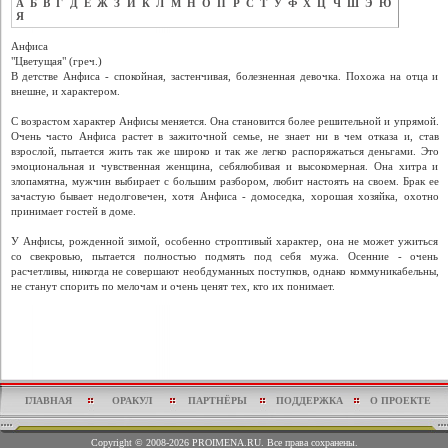
А
Б
В
Г
Д
Е
Ж
З
И
К
Л
М
Н
О
П
Р
С
Т
У
Ф
Х
Ц
Ч
Ш
Э
Ю
Я
Анфиса
"Цветущая" (греч.)
В детстве Анфиса - спокойная, застенчивая, болезненная девочка. Похожа на отца и
внешне, и характером.
С возрастом характер Анфисы меняется. Она становится более решительной и упрямой.
Очень часто Анфиса растет в зажиточной семье, не знает ни в чем отказа и, став
взрослой, пытается жить так же широко и так же легко распоряжаться деньгами. Это
эмоциональная и чувственная женщина, себялюбивая и высокомерная. Она хитра и
злопамятна, мужчин выбирает с большим разбором, любит настоять на своем. Брак ее
зачастую бывает недолговечен, хотя Анфиса - домоседка, хорошая хозяйка, охотно
принимает гостей в доме.
У Анфисы, рожденной зимой, особенно строптивый характер, она не может ужиться
со свекровью, пытается полностью подмять под себя мужа. Осенние - очень
расчетливы, никогда не совершают необдуманных поступков, однако коммуникабельны,
не станут спорить по мелочам и очень ценят тех, кто их понимает.
ГЛАВНАЯ
ОРАКУЛ
ПАРТНЁРЫ
ПОДДЕРЖКА
О ПРОЕКТЕ
Copyright © 2008-2026 PROIMENA.RU. Все права сохранены.