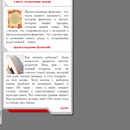
узнать толкование имени
>>
<<
Происхождение фамилии - это
часть нашего прошлого, это
история фамилии, а значит,
история наших предков,
история нашей семьи. Мы
считаем, что соприкоснуться с историей и
происхождением фамилии - это сделать шаг
к познанию своего рода, к сохранению
родословной семьи.
происхождение фамилий
>>
<<
Как назвать ребенка? Этим
вопросом задаются многие
родители. Ведь имя - это
первый подарок, если не
считать самой жизни, который
они дали своему малышу, и этот подарок -
на всю жизнь. Хотя иногда с выбором
имени проблем не возникает, бывает и
такое. Но чаще - папа и мама ломают
голову, читают и перечитывают словари
мужских имен. Что означают разные имена?
Как подобрать лучшее имя? Обо всем этом
в статьях про имена.
далее
>>