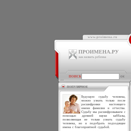
www.proimena.ru
ПРОИМЕНА.РУ
как назвать ребенка
ПОИСК
ПОПУЛЯРНОЕ
Будущую судьбу человека,
можно узнать только после
расшифровки настоящего
имени фамилии и отчества.
Судьбу мы расшифровываем с
помощью древней науки каббалы,
позволяющая не только узнать судьбу
человека, но и подобрать подходящие
имена с благоприятной судьбой.