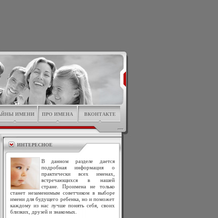
АЙНЫ ИМЕНИ
ПРО ИМЕНА
ВКОНТАКТЕ
ИНТЕРЕСНОЕ
В данном разделе дается
подробная информация о
практически всех именах,
встречающихся в нашей
стране. Проимена не только
станет незаменимым советчиком в выборе
имени для будущего ребенка, но и поможет
каждому из нас лучше понять себя, своих
близких, друзей и знакомых.