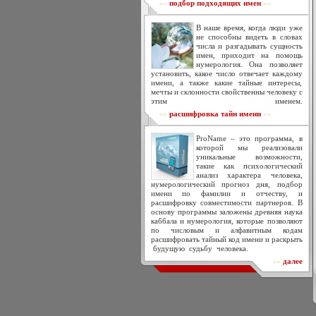
подбор подходящих имен
>>
<<
В наше время, когда люди уже
не способны видеть в словах
числа и разгадывать сущность
имен, приходит на помощь
нумерология. Она позволяет
установить, какое число отвечает каждому
имени, а также какие тайные интересы,
мечты и склонности свойственны человеку с
этим именем.
расшифровка тайн имени
>>
<<
ProName – это программа, в
которой мы реализовали
уникальные возможности,
такие как психологический
анализ характера человека,
нумерологический прогноз дня, подбор
имени по фамилии и отчеству, и
расшифровку совместимости партнеров. В
основу программы заложены древняя наука
каббала и нумерология, которые позволяют
по числовым и алфавитным кодам
расшифровать тайный код имени и раскрыть
будущую судьбу человека.
далее
>>